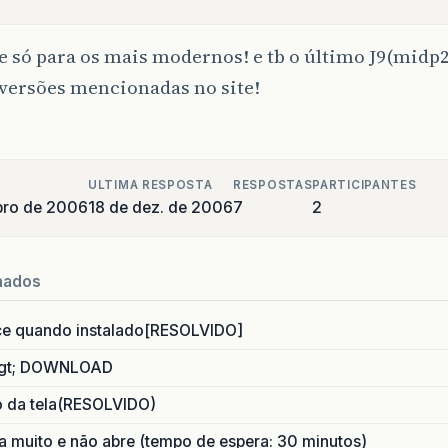
ee só para os mais modernos! e tb o último J9(midp
 versões mencionadas no site!
ULTIMA RESPOSTA
RESPOSTAS
PARTICIPANTES
bro de 2006
18 de dez. de 2006
7
2
nados
ce quando instalado[RESOLVIDO]
gt; DOWNLOAD
o da tela(RESOLVIDO)
 muito e não abre (tempo de espera: 30 minutos)