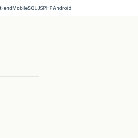
t‑end
Mobile
SQL
JS
PHP
Android