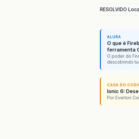
RESOLVIDO Local
ALURA
O que é Fire
ferramenta 
O poder do Fir
descobrindo tu
CASA DO COD
Ionic 6: Des
Por Everton Co