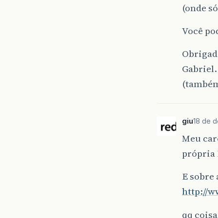
(onde só
Você po
Obrigad
Gabriel.
(também
giu
18 de d
Meu caro
própria
E sobre 
http://
qq coisa 