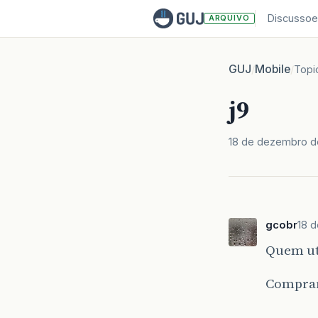
Discussoe
ARQUIVO
GUJ
Mobile
/
/
Topi
j9
18 de dezembro d
gcobr
18 
Quem ut
Comprar