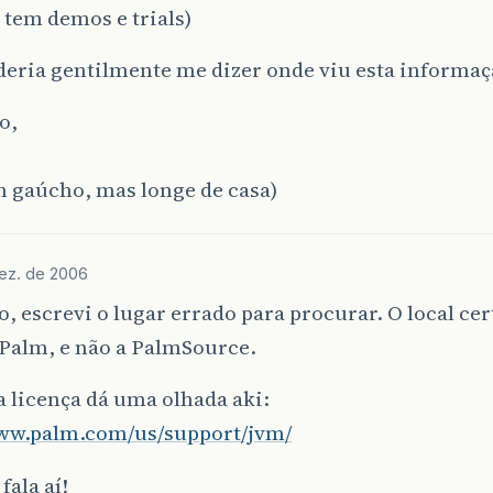
 tem demos e trials)
deria gentilmente me dizer onde viu esta informaç
o,
 gaúcho, mas longe de casa)
ez. de 2006
, escrevi o lugar errado para procurar. O local cert
 Palm, e não a PalmSource.
a licença dá uma olhada aki:
www.palm.com/us/support/jvm/
fala aí!