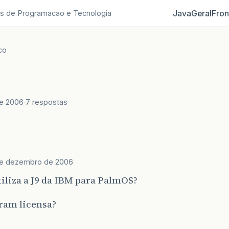
Java
Geral
Fron
s de Programacao e Tecnologia
co
e 2006
7 respostas
de dezembro de 2006
iliza a J9 da IBM para PalmOS?
am licensa?