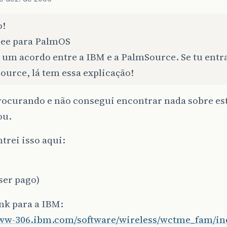
o!
free para PalmOS
 um acordo entre a IBM e a PalmSource. Se tu entra
urce, lá tem essa explicação!
rocurando e não consegui encontrar nada sobre es
ou.
trei isso aqui:
ser pago)
ink para a IBM:
www-306.ibm.com/software/wireless/wctme_fam/in