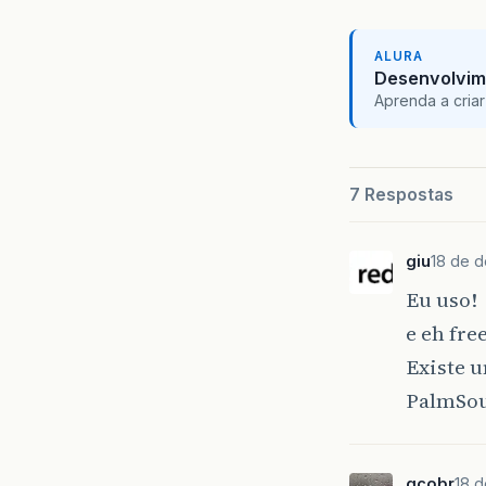
ALURA
Desenvolvim
Aprenda a criar
7 Respostas
giu
18 de d
Eu uso!
e eh fre
Existe u
PalmSour
gcobr
18 