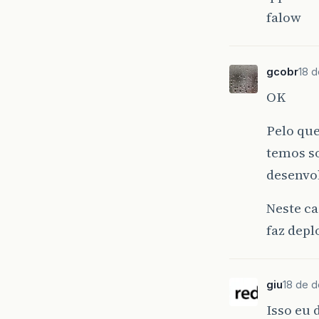
falow
gcobr
18 
OK
Pelo que
temos s
desenvo
Neste ca
faz depl
giu
18 de d
Isso eu 