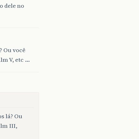
o dele no
á? Ou você
lm V, etc …
os lá? Ou
m III,