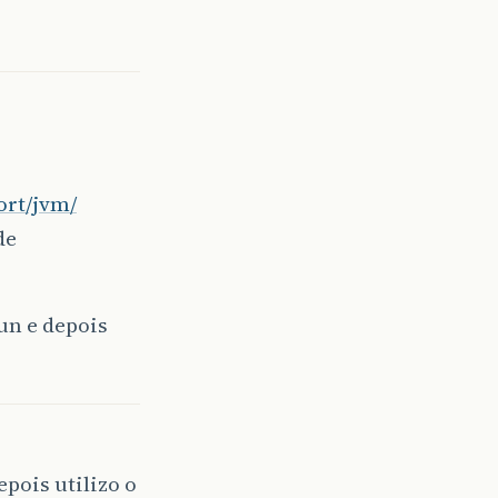
ort/jvm/
de
un e depois
pois utilizo o