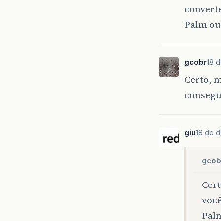
converte
Palm ou
gcobr
18 
Certo, m
consegue
giu
18 de d
gcob
Cert
você
Palm