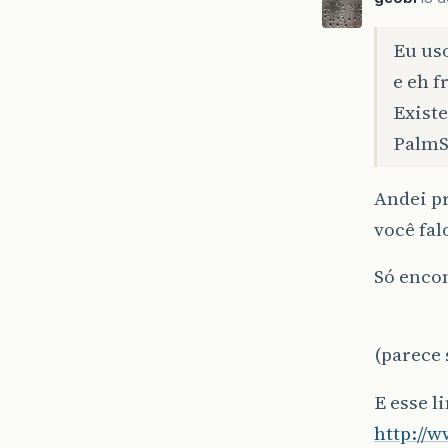
Eu us
e eh 
Existe
PalmSo
Andei p
você fal
Só encon
(parece 
E esse l
http://