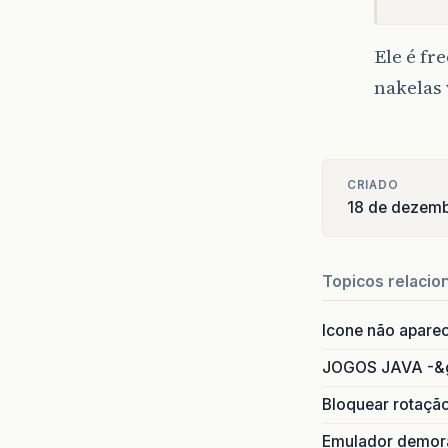
Ele é fr
nakelas
CRIADO
18 de dezem
Topicos relacio
Icone não apare
JOGOS JAVA -&
Bloquear rotaçã
Emulador demora