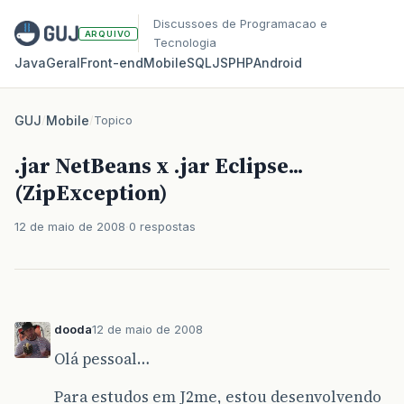
Discussoes de Programacao e
ARQUIVO
Tecnologia
Java
Geral
Front‑end
Mobile
SQL
JS
PHP
Android
GUJ
/
Mobile
/
Topico
.jar NetBeans x .jar Eclipse...
(ZipException)
12 de maio de 2008
0 respostas
dooda
12 de maio de 2008
Olá pessoal…
Para estudos em J2me, estou desenvolvendo