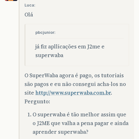
Luca:
Olá
pbcjunior:
já fiz apllicações em J2me e
superwaba
O SuperWaba agora é pago, os tutoriais
são pagos e eu não consegui acha-los no
site
http://www.superwaba.com.br
.
Pergunto:
O superwaba é tão melhor assim que
o J2ME que valha a pena pagar e ainda
aprender superwaba?