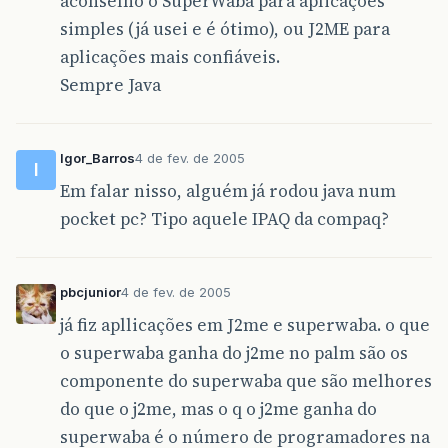
aconselho o SuperWaba para aplicações
simples (já usei e é ótimo), ou J2ME para
aplicações mais confiáveis.
Sempre Java
Igor_Barros
4 de fev. de 2005
I
Em falar nisso, alguém já rodou java num
pocket pc? Tipo aquele IPAQ da compaq?
pbcjunior
4 de fev. de 2005
já fiz apllicações em J2me e superwaba. o que
o superwaba ganha do j2me no palm são os
componente do superwaba que são melhores
do que o j2me, mas o q o j2me ganha do
superwaba é o número de programadores na