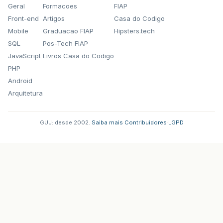
Geral
Formacoes
FIAP
Front-end
Artigos
Casa do Codigo
Mobile
Graduacao FIAP
Hipsters.tech
SQL
Pos-Tech FIAP
JavaScript
Livros Casa do Codigo
PHP
Android
Arquitetura
GUJ: desde 2002.
·
Saiba mais
·
Contribuidores
·
LGPD