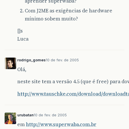
aprender superwaba?
Com J2ME as exigências de hardware
mínimo sobem muito?
[]s
Luca
rodrigo_gomes
10 de fev. de 2005
Olá,
neste site tem a versão 4.5 (que é free) para d
http://www.tauschke.com/download/downloadt
urubatan
10 de fev. de 2005
em
http://www.superwaba.com.br