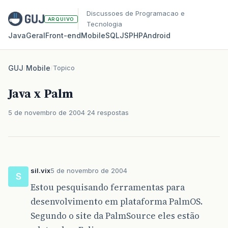
Discussoes de Programacao e
ARQUIVO
Tecnologia
Java
Geral
Front‑end
Mobile
SQL
JS
PHP
Android
GUJ
/
Mobile
/
Topico
Java x Palm
5 de novembro de 2004
24 respostas
sil.vix
5 de novembro de 2004
S
Estou pesquisando ferramentas para
desenvolvimento em plataforma PalmOS.
Segundo o site da PalmSource eles estão