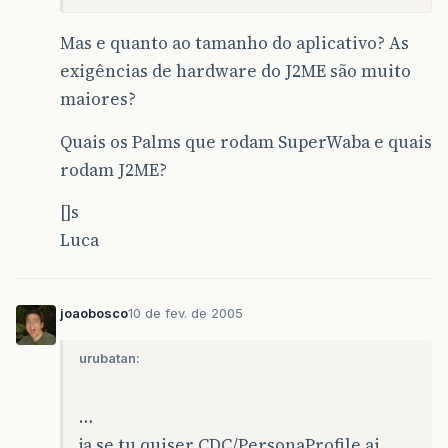
Mas e quanto ao tamanho do aplicativo? As
exigências de hardware do J2ME são muito
maiores?
Quais os Palms que rodam SuperWaba e quais
rodam J2ME?
[]s
Luca
joaobosco
10 de fev. de 2005
urubatan:
…
ja se tu quiser CDC/PersonaProfile ai