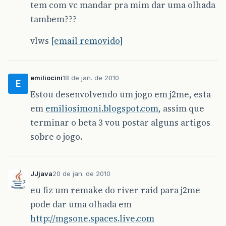
tem com vc mandar pra mim dar uma olhada
tambem???
vlws
[email removido]
emiliocini
18 de jan. de 2010
E
Estou desenvolvendo um jogo em j2me, esta
em
emiliosimoni.blogspot.com
, assim que
terminar o beta 3 vou postar alguns artigos
sobre o jogo.
JJjava
20 de jan. de 2010
eu fiz um remake do river raid para j2me
pode dar uma olhada em
http://mgsone.spaces.live.com