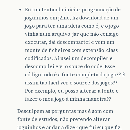
Eu tou tentando iniciar programação de
joguinhos em j2me, fiz download de um
jogo para ter uma ideia como é, e o jogo
vinha num arquivo .jar que não consigo
executar, daí descompactei e vem um
monte de ficheiros com extensão .class
codificados. Aí usei um decompiler e
descompilei e vi o souce do code! Esse
código todo é a fonte completa do jogo?? É
assim tão facil ver o source dos jogos??
Por exemplo, eu posso alterar a fonte e
fazer o meu jogo á minha maneira??
Desculpem as perguntas mas é som com
fonte de estudos, não pretendo alterar
joguinhos e andar a dizer que fui eu que fiz,