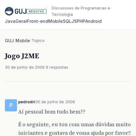
Discussoes de Programacao e
ARQUIVO
Tecnologia
Java
Geral
Front‑end
Mobile
SQL
JS
PHP
Android
GUJ
/
Mobile
/
Topico
Jogo J2ME
30 de junho de 2006
9 respostas
pedrodri
30 de junho de 2006
P
Aí pessoal bom tudo bem??
É o seguinte, eu tou com umas dúvidas muito
iniciantes e gostava de vossa ajuda por favor!!