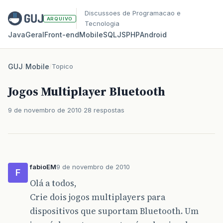
Discussoes de Programacao e
ARQUIVO
Tecnologia
Java
Geral
Front‑end
Mobile
SQL
JS
PHP
Android
GUJ
/
Mobile
/
Topico
Jogos Multiplayer Bluetooth
9 de novembro de 2010
28 respostas
fabioEM
9 de novembro de 2010
F
Olá a todos,
Crie dois jogos multiplayers para
dispositivos que suportam Bluetooth. Um