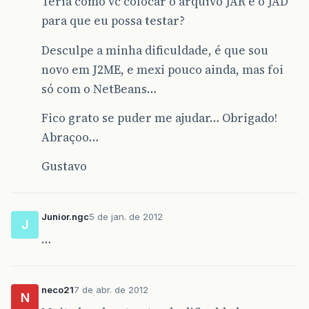
Teria como vc colocar o arquivo JAR e o JAD
para que eu possa testar?
Desculpe a minha dificuldade, é que sou
novo em J2ME, e mexi pouco ainda, mas foi
só com o NetBeans…
Fico grato se puder me ajudar… Obrigado!
Abraçoo…
Gustavo
Junior.ngc
5 de jan. de 2012
J
…
neco21
7 de abr. de 2012
N