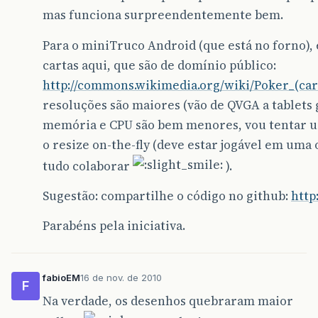
mas funciona surpreendentemente bem.
Para o miniTruco Android (que está no forno),
cartas aqui, que são de domínio público:
http://commons.wikimedia.org/wiki/Poker_(car
resoluções são maiores (vão de QVGA a tablets 
memória e CPU são bem menores, vou tentar us
o resize on-the-fly (deve estar jogável em uma
tudo colaborar
).
Sugestão: compartilhe o código no github:
http
Parabéns pela iniciativa.
fabioEM
16 de nov. de 2010
F
Na verdade, os desenhos quebraram maior