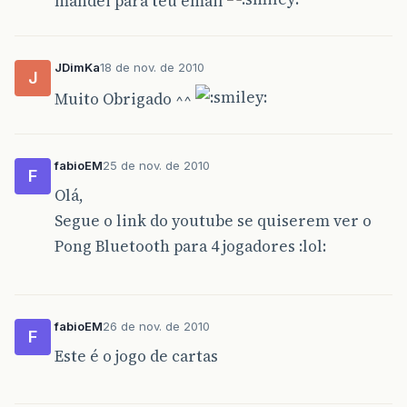
mandei para teu email
JDimKa
18 de nov. de 2010
J
Muito Obrigado ^^
fabioEM
25 de nov. de 2010
F
Olá,
Segue o link do youtube se quiserem ver o
Pong Bluetooth para 4 jogadores :lol:
fabioEM
26 de nov. de 2010
F
Este é o jogo de cartas