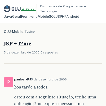
Discussoes de Programacao e
ARQUIVO
Tecnologia
Java
Geral
Front‑end
Mobile
SQL
JS
PHP
Android
GUJ
/
Mobile
/
Topico
JSP + J2me
5 de dezembro de 2006
0 respostas
paulosixPJ
5 de dezembro de 2006
P
boa tarde a todos.
estou com a seguinte situação, tenho uma
aplicação j2me e quero acessar uma