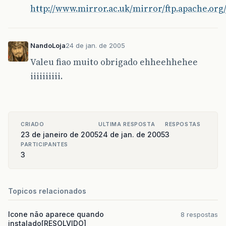
http://www.mirror.ac.uk/mirror/ftp.apache.org/
NandoLoja
24 de jan. de 2005
Valeu fiao muito obrigado ehheehhehee
iiiiiiiiii.
CRIADO
ULTIMA RESPOSTA
RESPOSTAS
23 de janeiro de 2005
24 de jan. de 2005
3
PARTICIPANTES
3
Topicos relacionados
Icone não aparece quando
8 respostas
instalado[RESOLVIDO]