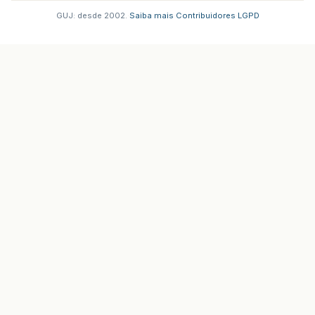
GUJ: desde 2002.
·
Saiba mais
·
Contribuidores
·
LGPD