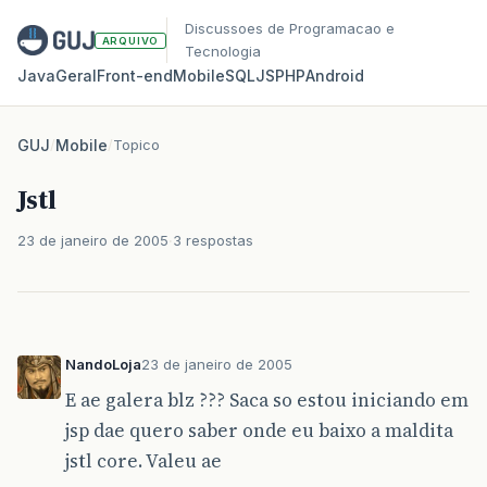
Discussoes de Programacao e
ARQUIVO
Tecnologia
Java
Geral
Front‑end
Mobile
SQL
JS
PHP
Android
GUJ
/
Mobile
/
Topico
Jstl
23 de janeiro de 2005
3 respostas
NandoLoja
23 de janeiro de 2005
E ae galera blz ??? Saca so estou iniciando em
jsp dae quero saber onde eu baixo a maldita
jstl core. Valeu ae