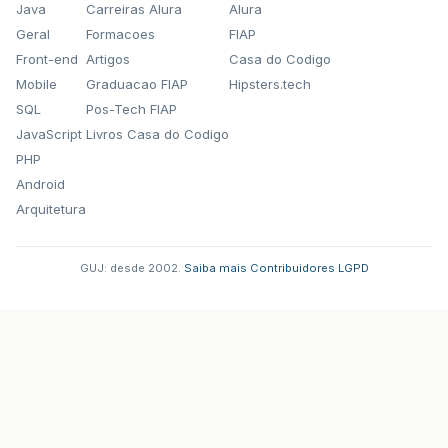
Java
Carreiras Alura
Alura
Geral
Formacoes
FIAP
Front-end
Artigos
Casa do Codigo
Mobile
Graduacao FIAP
Hipsters.tech
SQL
Pos-Tech FIAP
JavaScript
Livros Casa do Codigo
PHP
Android
Arquitetura
GUJ: desde 2002.
·
Saiba mais
·
Contribuidores
·
LGPD