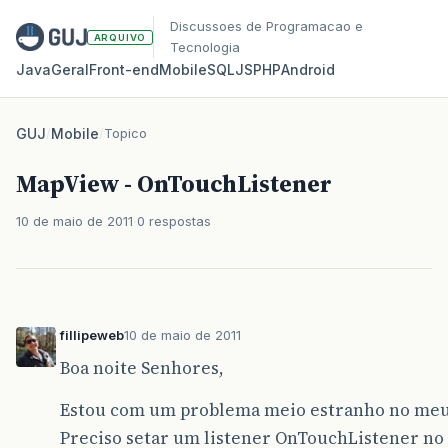
Discussoes de Programacao e
ARQUIVO
Tecnologia
Java
Geral
Front‑end
Mobile
SQL
JS
PHP
Android
GUJ
/
Mobile
/
Topico
MapView - OnTouchListener
10 de maio de 2011
0 respostas
fillipeweb
10 de maio de 2011
Boa noite Senhores,
Estou com um problema meio estranho no meu 
Preciso setar um listener OnTouchListener n