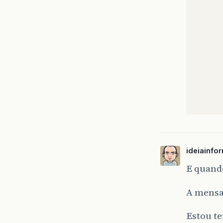
ideiainfo
E quando
A mensag
Estou t