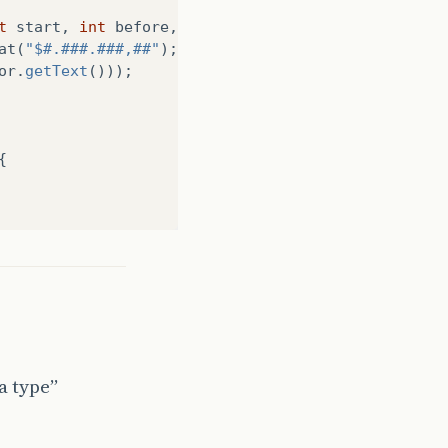
t
start
,
int
before
,
int
count
)
{
at
(
"$#.###.###,##"
);
or
.
getText
()));
{
a type”