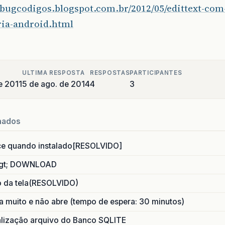
debugcodigos.blogspot.com.br/2012/05/edittext-co
ia-android.html
ULTIMA RESPOSTA
RESPOSTAS
PARTICIPANTES
e 2011
5 de ago. de 2014
4
3
nados
ce quando instalado[RESOLVIDO]
gt; DOWNLOAD
o da tela(RESOLVIDO)
 muito e não abre (tempo de espera: 30 minutos)
ização arquivo do Banco SQLITE