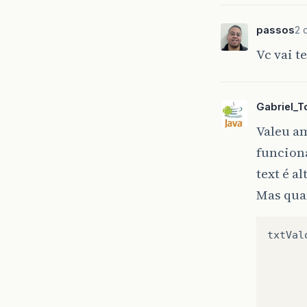
passos
2 
Vc vai t
Gabriel_
Valeu am
funciona
text é a
Mas quan
txtVal