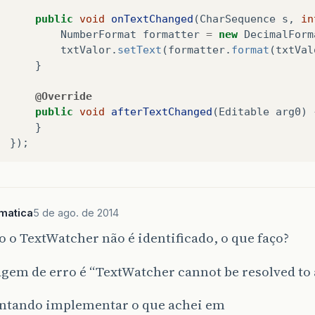
public
void
onTextChanged
(
CharSequence
s
,
in
NumberFormat
formatter
=
new
DecimalForm
txtValor
.
setText
(
formatter
.
format
(
txtVal
}
@Override
public
void
afterTextChanged
(
Editable
arg0
)
}
});
rmatica
5 de ago. de 2014
 o TextWatcher não é identificado, o que faço?
em de erro é “TextWatcher cannot be resolved to 
entando implementar o que achei em