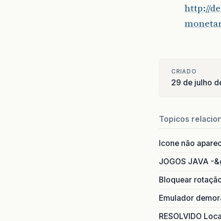
http://
monetar
CRIADO
29 de julho d
Topicos relacio
Icone não apare
JOGOS JAVA -&
Bloquear rotaçã
Emulador demora
RESOLVIDO Local