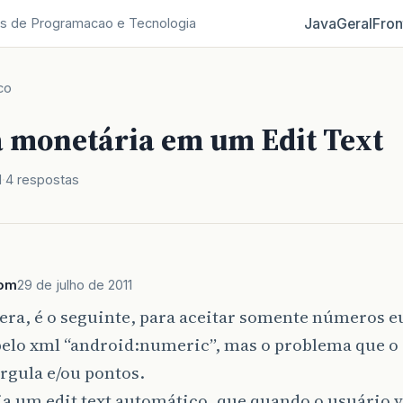
Java
Geral
Fron
s de Programacao e Tecnologia
co
 monetária em um Edit Text
1
4 respostas
Tom
29 de julho de 2011
era, é o seguinte, para aceitar somente números e
pelo xml “android:numeric”, mas o problema que o 
írgula e/ou pontos.
a um edit text automático, que quando o usuário v