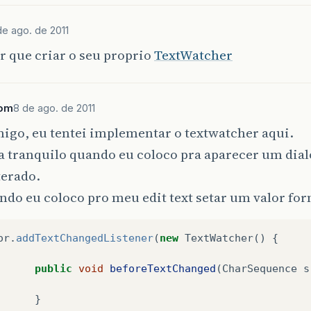
de ago. de 2011
er que criar o seu proprio
TextWatcher
Tom
8 de ago. de 2011
igo, eu tentei implementar o textwatcher aqui.
 tranquilo quando eu coloco pra aparecer um dial
lterado.
do eu coloco pro meu edit text setar um valor for
or
.
addTextChangedListener
(
new
TextWatcher
()
{
public
void
beforeTextChanged
(
CharSequence
s
}