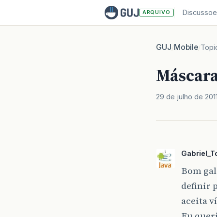
Discussoe
ARQUIVO
GUJ
Mobile
/
/
Topi
Máscara
29 de julho de 201
Gabriel_
Bom gal
definir 
aceita v
Eu queri