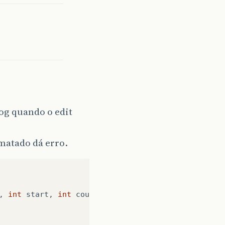
og quando o edit
matado dá erro.
,
int
start
,
int
count
,
int
after
)
{