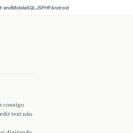
t‑end
Mobile
SQL
JS
PHP
Android
u consigo
edit text não
ai digitando