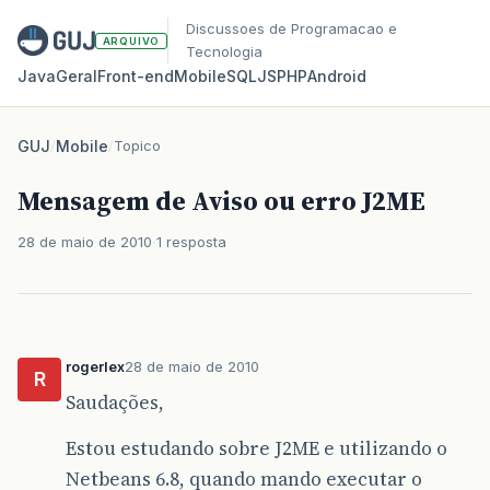
Discussoes de Programacao e
ARQUIVO
Tecnologia
Java
Geral
Front‑end
Mobile
SQL
JS
PHP
Android
GUJ
/
Mobile
/
Topico
Mensagem de Aviso ou erro J2ME
28 de maio de 2010
1 resposta
rogerlex
28 de maio de 2010
R
Saudações,
Estou estudando sobre J2ME e utilizando o
Netbeans 6.8, quando mando executar o