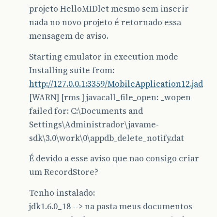
projeto HelloMIDlet mesmo sem inserir
nada no novo projeto é retornado essa
mensagem de aviso.
Starting emulator in execution mode
Installing suite from:
http://127.0.0.1:3359/MobileApplication12.jad
[WARN] [rms ] javacall_file_open: _wopen
failed for: C:\Documents and
Settings\Administrador\javame-
sdk\3.0\work\0\appdb_delete_notify.dat
É devido a esse aviso que nao consigo criar
um RecordStore?
Tenho instalado:
jdk1.6.0_18 --> na pasta meus documentos