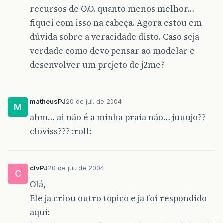
recursos de O.O. quanto menos melhor…
fiquei com isso na cabeça. Agora estou em
dúvida sobre a veracidade disto. Caso seja
verdade como devo pensar ao modelar e
desenvolver um projeto de j2me?
matheusPJ
20 de jul. de 2004
M
ahm… ai não é a minha praia não… juuujo??
cloviss??? :roll:
clvPJ
20 de jul. de 2004
C
Olá,
Ele ja criou outro topico e ja foi respondido
aqui: