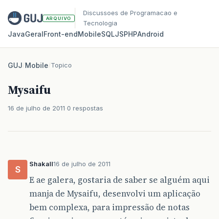
Discussoes de Programacao e
ARQUIVO
Tecnologia
Java
Geral
Front‑end
Mobile
SQL
JS
PHP
Android
GUJ
/
Mobile
/
Topico
Mysaifu
16 de julho de 2011
0 respostas
Shakall
16 de julho de 2011
S
E ae galera, gostaria de saber se alguém aqui
manja de Mysaifu, desenvolvi um aplicação
bem complexa, para impressão de notas