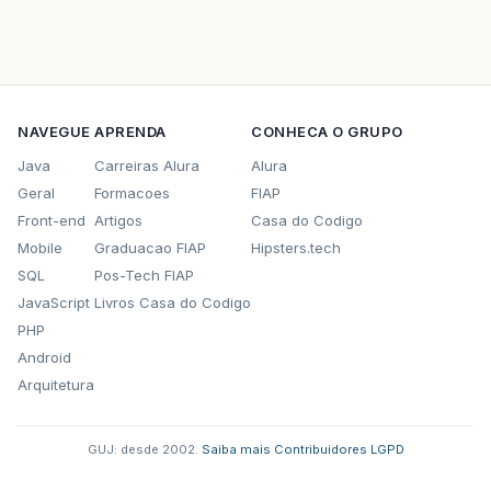
NAVEGUE
APRENDA
CONHECA O GRUPO
Java
Carreiras Alura
Alura
Geral
Formacoes
FIAP
Front-end
Artigos
Casa do Codigo
Mobile
Graduacao FIAP
Hipsters.tech
SQL
Pos-Tech FIAP
JavaScript
Livros Casa do Codigo
PHP
Android
Arquitetura
GUJ: desde 2002.
·
Saiba mais
·
Contribuidores
·
LGPD