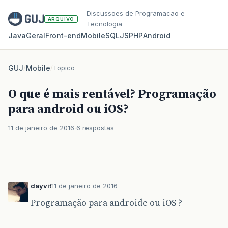
Discussoes de Programacao e
ARQUIVO
Tecnologia
Java
Geral
Front‑end
Mobile
SQL
JS
PHP
Android
GUJ
/
Mobile
/
Topico
O que é mais rentável? Programação
para android ou iOS?
11 de janeiro de 2016
6 respostas
dayvit
11 de janeiro de 2016
Programação para androide ou iOS ?