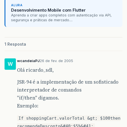
ALURA
Desenvolvimento Mobile com Flutter
Aprenda a criar apps completos com autenticação via API,
segurança e práticas de mercado....
1 Resposta
wcandeiaPJ
26 de fev. de 2005
W
Olá ricardo_sdl,
JSR-94 é a implementação de um sofisticado
interpretador de comandos
"if/then" digamos.
Exemplo:
If shoppingCart.valorTotal &gt; $100then
recomendeDesconto&#40;$5%&#41;