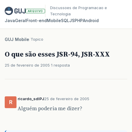
Discussoes de Programacao e
ARQUIVO
Tecnologia
Java
Geral
Front‑end
Mobile
SQL
JS
PHP
Android
GUJ
/
Mobile
/
Topico
O que são esses JSR-94, JSR-XXX
25 de fevereiro de 2005
1 resposta
ricardo_sdlPJ
25 de fevereiro de 2005
R
Alguém poderia me dizer?