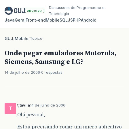
Discussoes de Programacao e
ARQUIVO
Tecnologia
Java
Geral
Front‑end
Mobile
SQL
JS
PHP
Android
GUJ
/
Mobile
/
Topico
Onde pegar emuladores Motorola,
Siemens, Samsung e LG?
14 de julho de 2006
0 respostas
tjtavila
14 de julho de 2006
T
Olá pessoal,
Estou precisando rodar um micro aplicativo