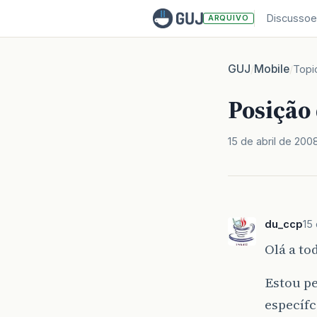
Discussoe
ARQUIVO
GUJ
Mobile
/
/
Topi
Posição
15 de abril de 200
du_ccp
15
Olá a to
Estou pe
específ