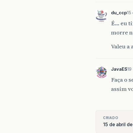
du_ccp
15
É… eu ti
morre n
Valeu a 
JavaES
19
Faça o s
assim vo
CRIADO
15 de abril d