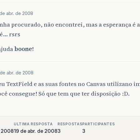
 de abr. de 2008
nha procurado, não encontrei, mas a esperança é 
é… rsrs
ajuda
boone
!
 de abr. de 2008
eu TextField e as suas fontes no Canvas utilizano 
cê consegue! Só que tem que ter disposição :D.
ULTIMA RESPOSTA
RESPOSTAS
PARTICIPANTES
e 2008
19 de abr. de 2008
3
3