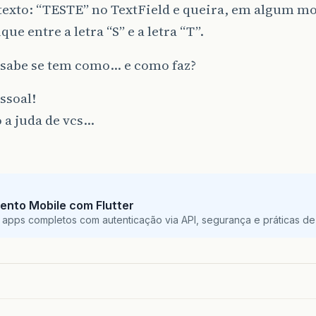
 texto: “TESTE” no TextField e queira, em algum m
que entre a letra “S” e a letra “T”.
sabe se tem como… e como faz?
ssoal!
 a juda de vcs…
ento Mobile com Flutter
 apps completos com autenticação via API, segurança e práticas de 