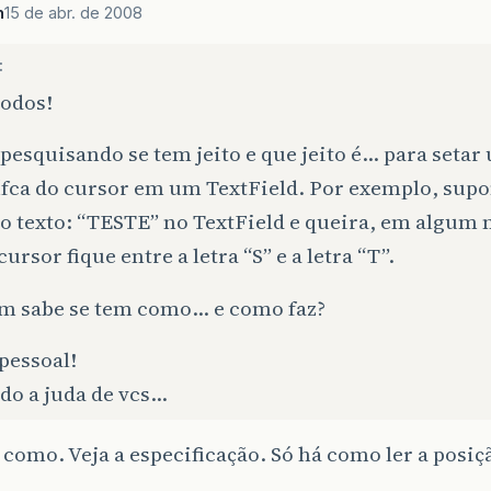
n
15 de abr. de 2008
:
todos!
pesquisando se tem jeito e que jeito é… para setar
ífca do cursor em um TextField. Por exemplo, sup
 o texto: “TESTE” no TextField e queira, em algu
cursor fique entre a letra “S” e a letra “T”.
m sabe se tem como… e como faz?
pessoal!
do a juda de vcs…
como. Veja a especificação. Só há como ler a posiçã