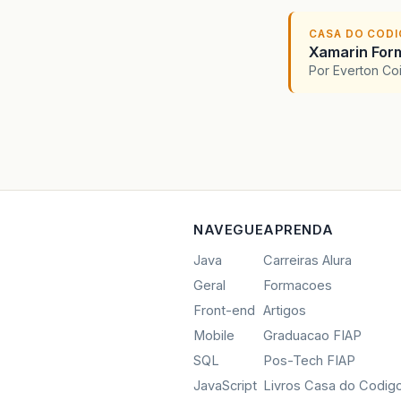
CASA DO COD
Xamarin For
Por Everton Co
NAVEGUE
APRENDA
Java
Carreiras Alura
Geral
Formacoes
Front-end
Artigos
Mobile
Graduacao FIAP
SQL
Pos-Tech FIAP
JavaScript
Livros Casa do Codig