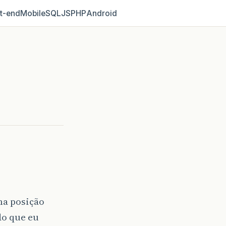
t‑end
Mobile
SQL
JS
PHP
Android
ma posição
do que eu