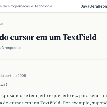
Java
Geral
Fron
s de Programacao e Tecnologia
co
 do cursor em um TextField
8
3 respostas
 de abril de 2008
dos!
squisando se tem jeito e que jeito é… para setar u
ca do cursor em um TextField. Por exemplo, supon