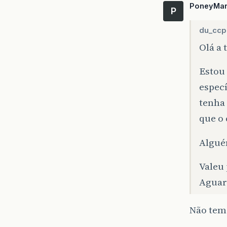
PoneyMa
P
du_ccp
Olá a 
Estou 
espec
tenha
que o 
Algué
Valeu 
Aguar
Não tem 