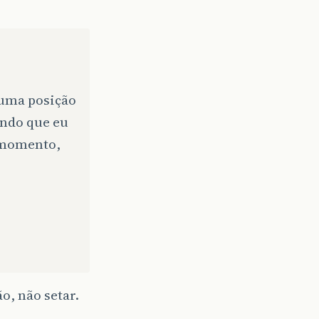
 uma posição
ondo que eu
m momento,
o, não setar.