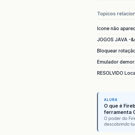
Topicos relacio
Icone não apare
JOGOS JAVA -&
Bloquear rotaçã
Emulador demora
RESOLVIDO Local
ALURA
O que é Fire
ferramenta 
O poder do Fir
descobrindo tu