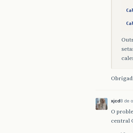
Ca
Ca
Outr
seta
cale
Obrigad
xjcd
8 de 
O probl
central 