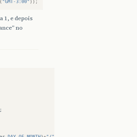
(
"GMT-3:00"
));
a 1, e depois
tance” no
;
ar
.
DAY_OF_MONTH
)
+
"/"
+
calendar
.
get
(
Calendar
.
MONTH
)
+