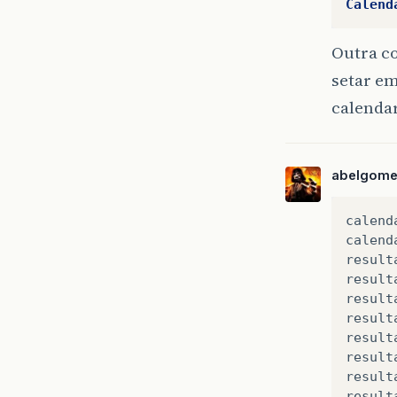
Calend
Outra c
setar em
calendar
abelgom
calend
calend
result
result
result
result
result
result
result
result