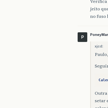
Verifica
jeito qu
no fuso 
PoneyMa
P
xjcd:
Paulo
Segui
Cale
Outra
setar 
calend