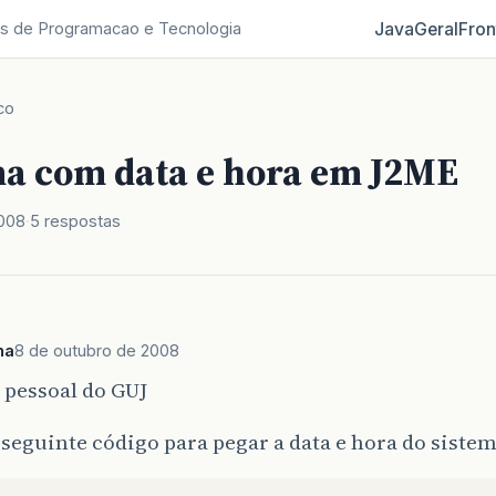
Java
Geral
Fron
s de Programacao e Tecnologia
co
a com data e hora em J2ME
2008
5 respostas
ha
8 de outubro de 2008
 pessoal do GUJ
seguinte código para pegar a data e hora do sistem