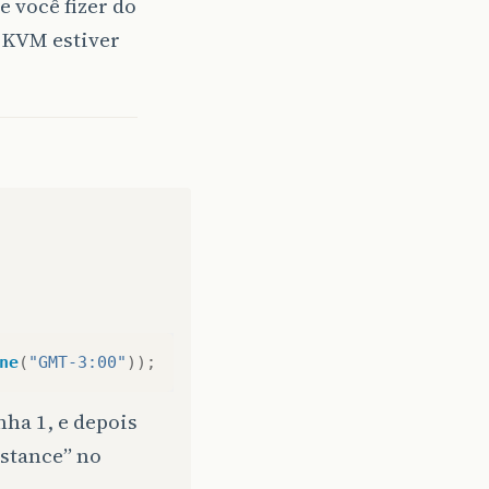
e você fizer do
a KVM estiver
ne
(
"GMT-3:00"
));
nha 1, e depois
nstance” no