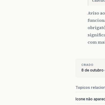
Aviso ao
funciona
obrigató
signific
com mai
CRIADO
8 de outubro
Topicos relacio
Icone não apare