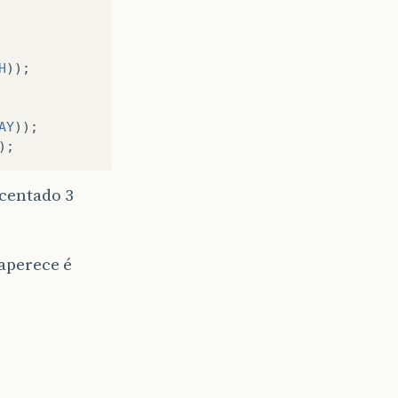
H
));
AY
));
);
centado 3
 aperece é