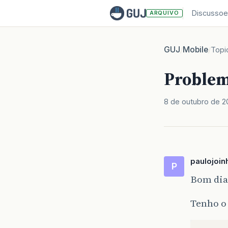
Discussoe
ARQUIVO
GUJ
Mobile
/
/
Topi
Problem
8 de outubro de 
paulojoin
P
Bom dia
Tenho o 