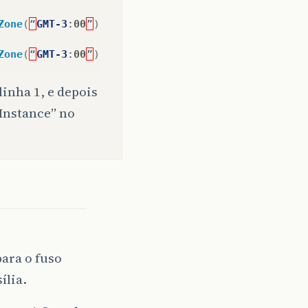
Zone
(
“
GMT-3
:
00
”
));
Zone
(
“
GMT-3
:
00
”
));
linha 1, e depois
tInstance” no
ara o fuso
ília.