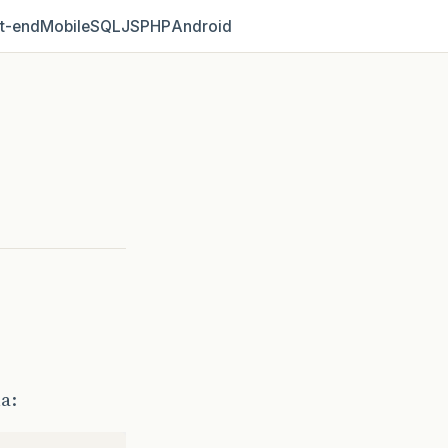
t‑end
Mobile
SQL
JS
PHP
Android
a: