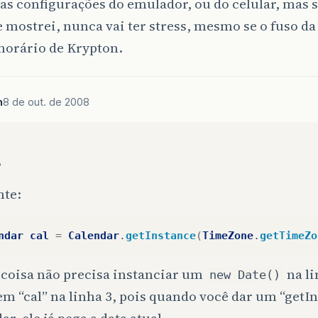
 as configurações do emulador, ou do celular, mas s
e mostrei, nunca vai ter stress, mesmo se o fuso d
horário de Krypton.
n
8 de out. de 2008
,
nte:
ndar
cal
=
Calendar
.
getInstance
(
TimeZone
.
getTimeZo
 coisa não precisa instanciar um
na li
new Date()
em “cal” na linha 3, pois quando você dar um “getI
ar, ele já pega a data atual.