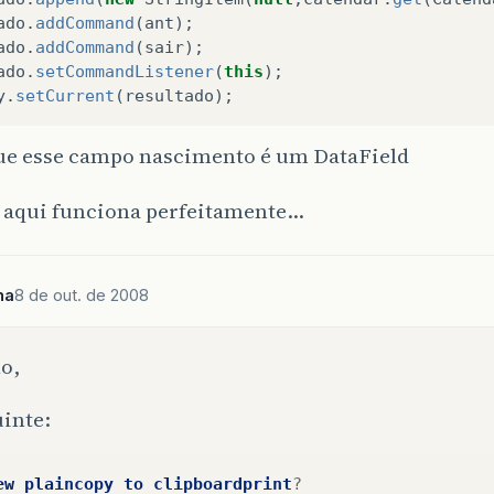
ado
.
addCommand
(
ant
);
ado
.
addCommand
(
sair
);
ado
.
setCommandListener
(
this
);
y
.
setCurrent
(
resultado
);
ue esse campo nascimento é um DataField
aqui funciona perfeitamente…
ha
8 de out. de 2008
o,
inte:
ew
plaincopy
to
clipboardprint
?