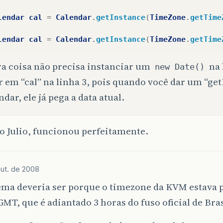
lendar
cal
=
Calendar
.
getInstance
(
TimeZone
.
getTime
lendar
cal
=
Calendar
.
getInstance
(
TimeZone
.
getTime
a coisa não precisa instanciar um
na 
new Date()
r em “cal” na linha 3, pois quando você dar um “ge
ndar, ele já pega a data atual.
o Julio, funcionou perfeitamente.
out. de 2008
ema deveria ser porque o timezone da KVM estava p
GMT, que é adiantado 3 horas do fuso oficial de Bras