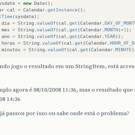
ysdate
=
new
Date
();
ar
cal
=
Calendar
.
getInstance
();
tTime
(
sysdate
);
dia
=
String
.
valueOf
(
cal
.
get
(
Calendar
.
DAY_OF_MONT
mes
=
String
.
valueOf
(
cal
.
get
(
Calendar
.
MONTH
)
+
1
);
ano
=
String
.
valueOf
(
cal
.
get
(
Calendar
.
YEAR
));
horas
=
String
.
valueOf
(
cal
.
get
(
Calendar
.
HOUR_OF_D
minutos
=
String
.
valueOf
(
cal
.
get
(
Calendar
.
MINUTE
)
ndo jogo o resultado em um StringItem, está acres
plo agora é 08/10/2008 11:36, mas o resultado que
08 14:36
á passou por isso ou sabe onde está o problema?