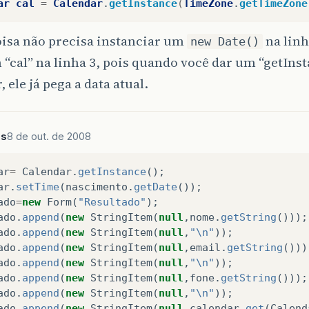
ar
cal
=
Calendar
.
getInstance
(
TimeZone
.
getTimeZone
oisa não precisa instanciar um
na linh
new Date()
 “cal” na linha 3, pois quando você dar um “getIns
, ele já pega a data atual.
es
8 de out. de 2008
ar
=
Calendar
.
getInstance
();
ar
.
setTime
(
nascimento
.
getDate
());
ado
=
new
Form
(
"Resultado"
);
ado
.
append
(
new
StringItem
(
null
,
nome
.
getString
()));
ado
.
append
(
new
StringItem
(
null
,
"\n"
));
ado
.
append
(
new
StringItem
(
null
,
email
.
getString
()))
ado
.
append
(
new
StringItem
(
null
,
"\n"
));
ado
.
append
(
new
StringItem
(
null
,
fone
.
getString
()));
ado
.
append
(
new
StringItem
(
null
,
"\n"
));
ado
.
append
(
new
StringItem
(
null
,
calendar
.
get
(
Calend