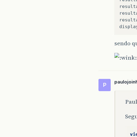
result
result
result
displa
sendo q
paulojoin
P
Paul
Segu
vi