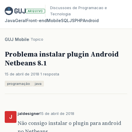
Discussoes de Programacao e
ARQUIVO
Tecnologia
Java
Geral
Front‑end
Mobile
SQL
JS
PHP
Android
GUJ
/
Mobile
/
Topico
Problema instalar plugin Android
Netbeans 8.1
15 de abril de 2018
1 resposta
programação
java
jaldesigner
15 de abril de 2018
J
Não consigo instalar o plugin para android
no Netbeans.