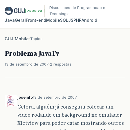
Discussoes de Programacao e
ARQUIVO
Tecnologia
Java
Geral
Front‑end
Mobile
SQL
JS
PHP
Android
GUJ
/
Mobile
/
Topico
Problema JavaTv
13 de setembro de 2007
2 respostas
joseinfo
13 de setembro de 2007
Gelera, alguém já conseguiu colocar um
video rodando em background no emulador
Xletview para poder estar mostrando outros