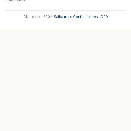
GUJ: desde 2002.
·
Saiba mais
·
Contribuidores
·
LGPD