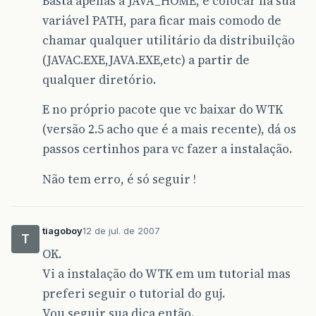
Basta apenas a JAVA_HOME, e colocar na sua
variável PATH, para ficar mais comodo de
chamar qualquer utilitário da distribuilção
(JAVAC.EXE,JAVA.EXE,etc) a partir de
qualquer diretório.
E no próprio pacote que vc baixar do WTK
(versão 2.5 acho que é a mais recente), dá os
passos certinhos para vc fazer a instalação.
Não tem erro, é só seguir !
tiagoboy
12 de jul. de 2007
T
OK.
Vi a instalação do WTK em um tutorial mas
preferi seguir o tutorial do guj.
Vou seguir sua dica então.