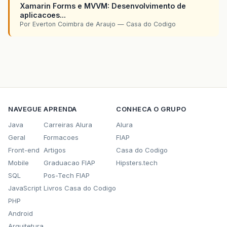
Xamarin Forms e MVVM: Desenvolvimento de
aplicacoes...
Por Everton Coimbra de Araujo — Casa do Codigo
NAVEGUE
APRENDA
CONHECA O GRUPO
Java
Carreiras Alura
Alura
Geral
Formacoes
FIAP
Front-end
Artigos
Casa do Codigo
Mobile
Graduacao FIAP
Hipsters.tech
SQL
Pos-Tech FIAP
JavaScript
Livros Casa do Codigo
PHP
Android
Arquitetura