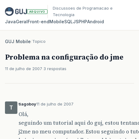
Discussoes de Programacao e
ARQUIVO
Tecnologia
Java
Geral
Front‑end
Mobile
SQL
JS
PHP
Android
GUJ
/
Mobile
/
Topico
Problema na configuração do jme
11 de julho de 2007
3 respostas
tiagoboy
11 de julho de 2007
T
Olá,
seguindo um tutorial aqui do guj, estou tentan
j2me no meu computador. Estou seguindo o tuto