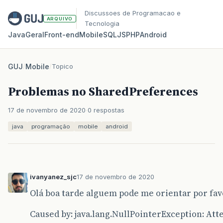
Discussoes de Programacao e
ARQUIVO
Tecnologia
Java
Geral
Front‑end
Mobile
SQL
JS
PHP
Android
GUJ
/
Mobile
/
Topico
Problemas no SharedPreferences
17 de novembro de 2020
0 respostas
java
programação
mobile
android
ivanyanez_sjc
17 de novembro de 2020
Olá boa tarde alguem pode me orientar por favo
Caused by: java.lang.NullPointerException: Att