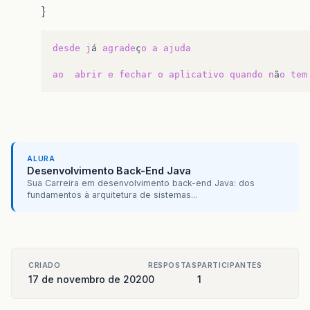
}
desde
j
á
agrade
ç
o
a
ajuda
ao
abrir
e
fechar
o
aplicativo
quando
n
ã
o
tem
ALURA
Desenvolvimento Back-End Java
Sua Carreira em desenvolvimento back-end Java: dos
fundamentos à arquitetura de sistemas...
CRIADO
RESPOSTAS
PARTICIPANTES
17 de novembro de 2020
0
1