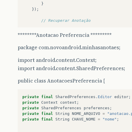
}
});
// Recuperar Anotação
String
anotacao
=
preferencias
.
recuperarAn
********Anotacao Preferencia *********
if
(
!
anotacao
.
equals
(
""
))
editTextAnotacao
.
setText
(
anotacao
)
package com.novoandroid.minhasanotaes;
}
import android.content.Context;
import android.content.SharedPreferences;
}
public class AnotacoesPreferencia {
private
final
SharedPreferences
.
Editor
editor
;
private
Context
context
;
private
SharedPreferences
preferences
;
private
final
String
NOME_ARQUIVO
=
"anotacao.
private
final
String
CHAVE_NOME
=
"nome"
;