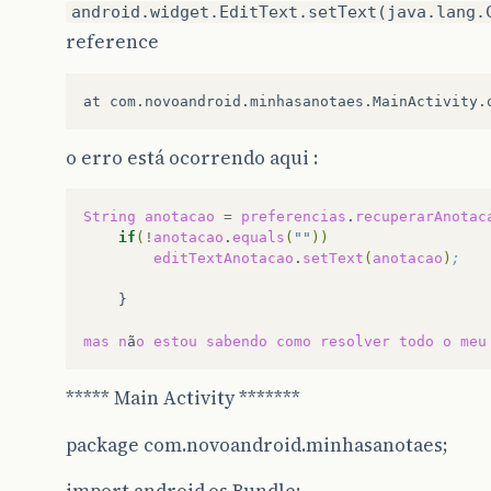
android.widget.EditText.setText(java.lang.
reference
o erro está ocorrendo aqui :
String
anotacao
=
preferencias
.
recuperarAnotac
if
(
!
anotacao
.
equals
(
""
))
editTextAnotacao
.
setText
(
anotacao
)
;
mas
n
ã
o
estou
sabendo
como
resolver
todo
o
meu
***** Main Activity *******
package com.novoandroid.minhasanotaes;