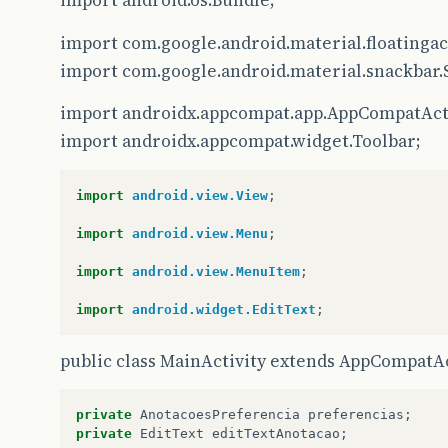
import android.os.Bundle;
import com.google.android.material.floatinga
import com.google.android.material.snackbar.
import androidx.appcompat.app.AppCompatActi
import androidx.appcompat.widget.Toolbar;
import
android.view.View
;
import
android.view.Menu
;
import
android.view.MenuItem
;
import
android.widget.EditText
;
public class MainActivity extends AppCompatAc
private
AnotacoesPreferencia
preferencias
;
private
EditText
editTextAnotacao
;