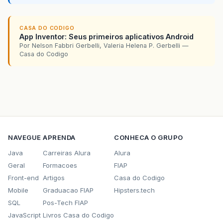
CASA DO CODIGO
App Inventor: Seus primeiros aplicativos Android
Por Nelson Fabbri Gerbelli, Valeria Helena P. Gerbelli —
Casa do Codigo
NAVEGUE
APRENDA
CONHECA O GRUPO
Java
Carreiras Alura
Alura
Geral
Formacoes
FIAP
Front-end
Artigos
Casa do Codigo
Mobile
Graduacao FIAP
Hipsters.tech
SQL
Pos-Tech FIAP
JavaScript
Livros Casa do Codigo