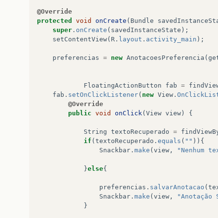
@Override
protected
void
onCreate
(
Bundle
savedInstanceSt
super
.
onCreate
(
savedInstanceState
);
setContentView
(
R
.
layout
.
activity_main
);
preferencias
=
new
AnotacoesPreferencia
(
ge
FloatingActionButton
fab
=
findVie
fab
.
setOnClickListener
(
new
View
.
OnClickLis
@Override
public
void
onClick
(
View
view
)
{
String
textoRecuperado
=
findViewB
if
(
textoRecuperado
.
equals
(
""
)){
Snackbar
.
make
(
view
,
"Nenhum te
}
else
{
preferencias
.
salvarAnotacao
(
te
Snackbar
.
make
(
view
,
"Anotação 
}