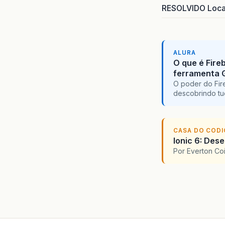
RESOLVIDO Local
ALURA
O que é Fire
ferramenta 
O poder do Fir
descobrindo tu
CASA DO COD
Ionic 6: Des
Por Everton Co