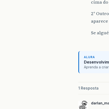
cima do 
2° Outro
aparece 
Se algu
ALURA
Desenvolvim
Aprenda a criar
1 Resposta
darlan_m