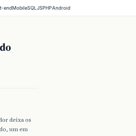
t‑end
Mobile
SQL
JS
PHP
Android
 do
dor deixa os
erdo, um em