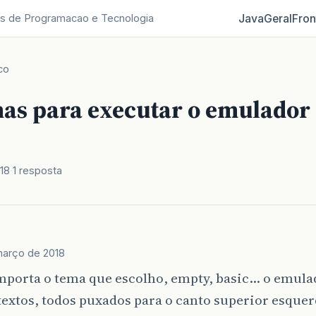
Java
Geral
Fron
s de Programacao e Tecnologia
co
as para executar o emulador
18
1 resposta
março de 2018
mporta o tema que escolho, empty, basic… o emula
textos, todos puxados para o canto superior esqu