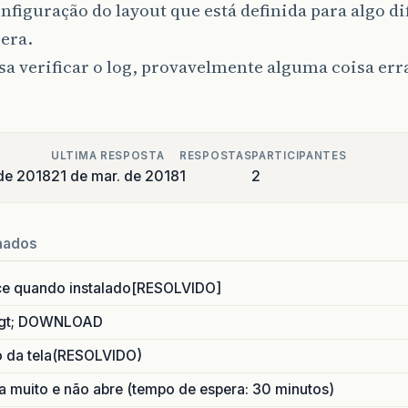
configuração do layout que está definida para algo d
era.
isa verificar o log, provavelmente alguma coisa er
ULTIMA RESPOSTA
RESPOSTAS
PARTICIPANTES
de 2018
21 de mar. de 2018
1
2
nados
ce quando instalado[RESOLVIDO]
gt; DOWNLOAD
o da tela(RESOLVIDO)
 muito e não abre (tempo de espera: 30 minutos)