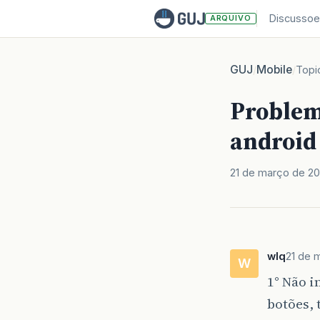
Discussoe
ARQUIVO
GUJ
Mobile
/
/
Topi
Problem
android
21 de março de 20
wlq
21 de 
W
1° Não i
botões, 