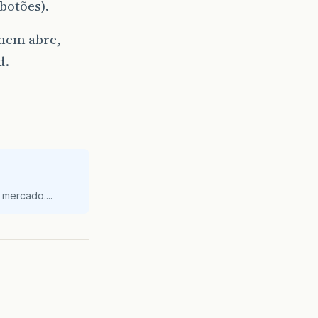
botões).
 nem abre,
d.
mercado....