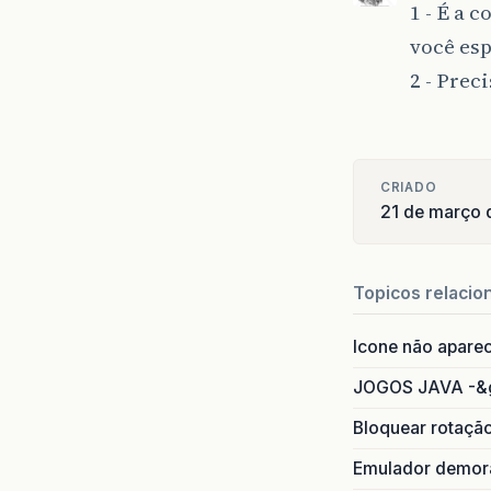
1 - É a 
você esp
2 - Prec
CRIADO
21 de março 
Topicos relacio
Icone não apare
JOGOS JAVA -&
Bloquear rotaçã
Emulador demora