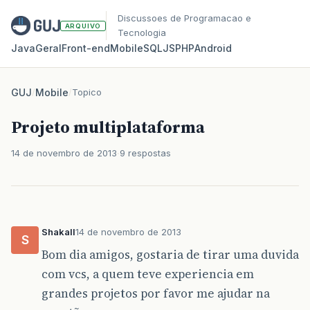
Discussoes de Programacao e
ARQUIVO
Tecnologia
Java
Geral
Front‑end
Mobile
SQL
JS
PHP
Android
GUJ
/
Mobile
/
Topico
Projeto multiplataforma
14 de novembro de 2013
9 respostas
Shakall
14 de novembro de 2013
S
Bom dia amigos, gostaria de tirar uma duvida
com vcs, a quem teve experiencia em
grandes projetos por favor me ajudar na