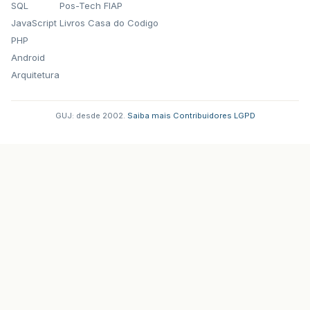
SQL
Pos-Tech FIAP
JavaScript
Livros Casa do Codigo
PHP
Android
Arquitetura
GUJ: desde 2002.
·
Saiba mais
·
Contribuidores
·
LGPD