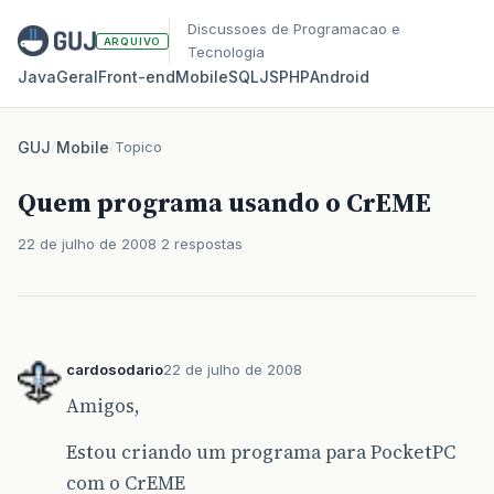
Discussoes de Programacao e
ARQUIVO
Tecnologia
Java
Geral
Front‑end
Mobile
SQL
JS
PHP
Android
GUJ
/
Mobile
/
Topico
Quem programa usando o CrEME
22 de julho de 2008
2 respostas
cardosodario
22 de julho de 2008
Amigos,
Estou criando um programa para PocketPC
com o CrEME