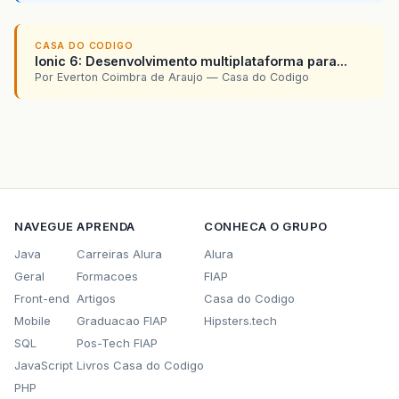
CASA DO CODIGO
Ionic 6: Desenvolvimento multiplataforma para...
Por Everton Coimbra de Araujo — Casa do Codigo
NAVEGUE
APRENDA
CONHECA O GRUPO
Java
Carreiras Alura
Alura
Geral
Formacoes
FIAP
Front-end
Artigos
Casa do Codigo
Mobile
Graduacao FIAP
Hipsters.tech
SQL
Pos-Tech FIAP
JavaScript
Livros Casa do Codigo
PHP