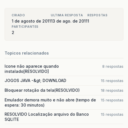
// generic command handler
CRIADO
ULTIMA RESPOSTA
RESPOSTAS
// if list is displayed, the user want
1 de agosto de 2011
13 de ago. de 2011
1
if
(
disp
instanceof
List
)
{
PARTICIPANTES
List
list
=
((
List
)
disp
);
2
String
key
=
list
.
getString
(
list
.
g
// try and play the selected file
Topicos relacionados
try
{
playMedia
((
String
)
items
.
get
(
ke
Icone não aparece quando
8 respostas
}
catch
(
Exception
e
)
{
instalado[RESOLVIDO]
System
.
err
.
println
(
"Falhou: "
e
.
printStackTrace
();
JOGOS JAVA -&gt; DOWNLOAD
15 respostas
}
Bloquear rotação da tela(RESOLVIDO)
18 respostas
}
Emulador demora muito e não abre (tempo de
15 respostas
}
espera: 30 minutos)
RESOLVIDO Localização arquivo do Banco
15 respostas
/* Creates Player and plays media for the 
SQLITE
private
void
playMedia
(
String
locator
)
thr