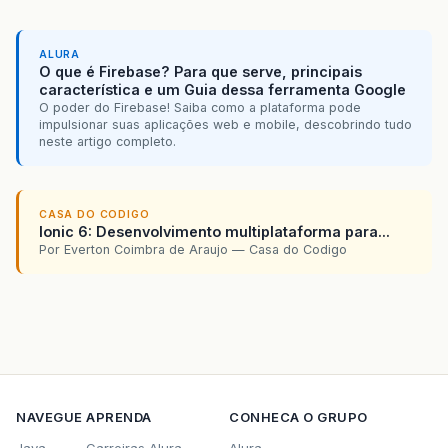
PlayerManager
manager
=
new
PlayerManager
(
form
,
itemList
,
lo
ALURA
form
.
setCommandListener
(
manager
);
O que é Firebase? Para que serve, principais
Thread
runner
=
new
Thread
(
manager
);
característica e um Guia dessa ferramenta Google
runner
.
start
();
O poder do Firebase! Saiba como a plataforma pode
}
impulsionar suas aplicações web e mobile, descobrindo tudo
neste artigo completo.
}
class
PlayerManager
implements
Runnable
,
Comma
CASA DO CODIGO
Form
form
;
Ionic 6: Desenvolvimento multiplataforma para...
List
list
;
Por Everton Coimbra de Araujo — Casa do Codigo
Player
player
;
String
locator
;
Display
display
;
private
Command
stopCommand
;
private
Command
pauseCommand
;
private
Command
startCommand
;
NAVEGUE
APRENDA
CONHECA O GRUPO
public
PlayerManager
(
Form
form
,
List
list
,
this
.
form
=
form
;