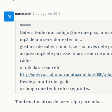
items
.
put
(
"Siren from web"
,
"http://www.
}
narukaioh
13 de ago. de 2011
public
void
startApp
()
{
N
decco:
// when MIDlet is started, use the ite
for
(
Enumeration
en
=
items
.
keys
();
en
.
Galera tenho um código j2me que puxa um a
itemList
.
append
((
String
)
en
.
nextElement
mp3 de um servidor externo…
}
gostaria de saber como fazer ao invés dele p
itemList
.
setCommandListener
(
this
);
arquivo mp3 ele puxasse uma stream de audi
// show the list when MIDlet is starte
rádio
display
.
setCurrent
(
itemList
);
o link da stream eh
}
http://aovivo.radiomaranata.com.br:8000/;play
public
void
pauseApp
()
{
Desde já muito obrigado
}
o código que tenho eh o seguinte…
public
void
destroyApp
(
boolean
uncondition
}
Tambem tou atras de fazer algo parecido…
public
void
commandAction
(
Command
command
,