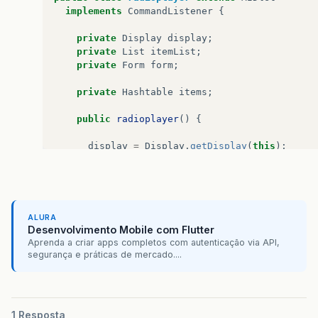
implements
CommandListener
{
private
Display
display
;
private
List
itemList
;
private
Form
form
;
private
Hashtable
items
;
public
radioplayer
()
{
display
=
Display
.
getDisplay
(
this
);
// creates an item list to let you selec
itemList
=
new
List
(
"Selecione para Toca
ALURA
// a form to display when items are bein
Desenvolvimento Mobile com Flutter
form
=
new
Form
(
"Tocando..."
);
Aprenda a criar apps completos com autenticação via API,
segurança e práticas de mercado....
// create a hashtable of items
items
=
new
Hashtable
();
// and populate both of them
1 Resposta