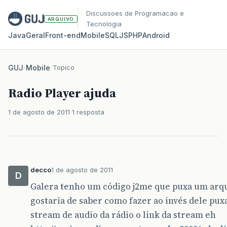
Discussoes de Programacao e
ARQUIVO
Tecnologia
Java
Geral
Front‑end
Mobile
SQL
JS
PHP
Android
GUJ
/
Mobile
/
Topico
Radio Player ajuda
1 de agosto de 2011
1 resposta
decco
1 de agosto de 2011
D
Galera tenho um código j2me que puxa um arqu
gostaria de saber como fazer ao invés dele pu
stream de audio da rádio o link da stream eh