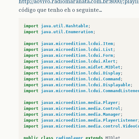
http://aovivo.radiomaranata.com.br:8000/;playli
código que tenho eh o seguinte...
import
java.util.Hashtable
;
import
java.util.Enumeration
;
import
javax.microedition.lcdui.Item
;
import
javax.microedition.lcdui.List
;
import
javax.microedition.lcdui.Form
;
import
javax.microedition.lcdui.Alert
;
import
javax.microedition.midlet.MIDlet
;
import
javax.microedition.lcdui.Display
;
import
javax.microedition.lcdui.Command
;
import
javax.microedition.lcdui.Displayable
;
import
javax.microedition.lcdui.CommandListene
import
javax.microedition.media.Player
;
import
javax.microedition.media.Control
;
import
javax.microedition.media.Manager
;
import
javax.microedition.media.PlayerListener
import
javax.microedition.media.control.VideoC
public
class
radioplayer
extends
MIDlet