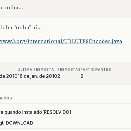
 na unha…
minha “unha” aí…
www.w3.org/International/URLUTF8Encoder.java
ULTIMA RESPOSTA
RESPOSTAS
PARTICIPANTES
 de 2010
18 de jan. de 2010
2
2
nados
ce quando instalado[RESOLVIDO]
gt; DOWNLOAD