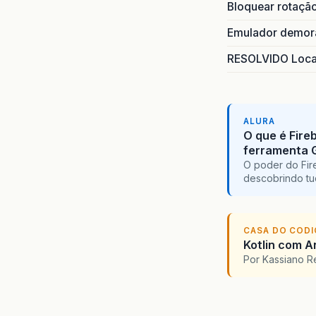
Bloquear rotaçã
Emulador demora
RESOLVIDO Local
ALURA
O que é Fire
ferramenta 
O poder do Fir
descobrindo tu
CASA DO COD
Kotlin com An
Por Kassiano 