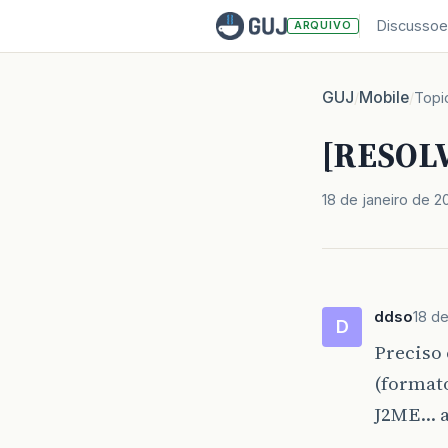
Discussoe
ARQUIVO
GUJ
Mobile
/
/
Topi
[RESOLV
18 de janeiro de 2
ddso
18 de
D
Preciso
(formato
J2ME… a