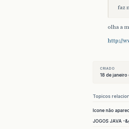
faz
olha a 
http://
CRIADO
18 de janeiro
Topicos relacio
Icone não apare
JOGOS JAVA -&