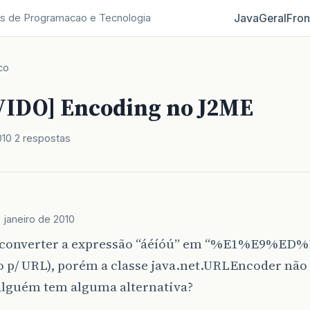
Java
Geral
Fron
s de Programacao e Tecnologia
co
IDO] Encoding no J2ME
010
2 respostas
 janeiro de 2010
 converter a expressão “áéíóú” em “%E1%E9%ED
 p/ URL), porém a classe java.net.URLEncoder não 
lguém tem alguma alternativa?