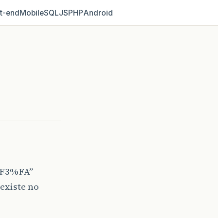
t‑end
Mobile
SQL
JS
PHP
Android
%F3%FA”
existe no