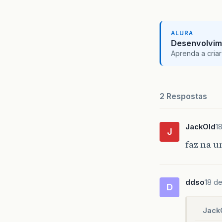
ALURA
Desenvolvim
Aprenda a criar
2 Respostas
JackOld
1
J
faz na 
ddso
18 de
D
Jack