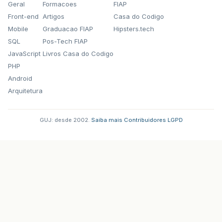
Geral
Formacoes
FIAP
Front-end
Artigos
Casa do Codigo
Mobile
Graduacao FIAP
Hipsters.tech
SQL
Pos-Tech FIAP
JavaScript
Livros Casa do Codigo
PHP
Android
Arquitetura
GUJ: desde 2002.
·
Saiba mais
·
Contribuidores
·
LGPD