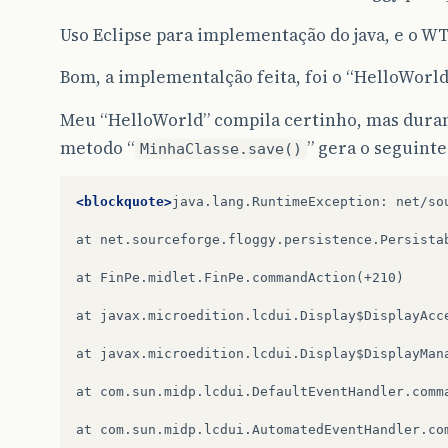
Uso Eclipse para implementação do java, e o W
Bom, a implementalção feita, foi o “HelloWorld
Meu “HelloWorld” compila certinho, mas duran
metodo “
” gera o seguinte
MinhaClasse.save()
<blockquote>
java.lang.RuntimeException:
net/so
at
net.sourceforge.floggy.persistence.Persistab
at
FinPe.midlet.FinPe.commandAction(+210)

at
javax.microedition.lcdui.Display$DisplayAcce
at
javax.microedition.lcdui.Display$DisplayMana
at
com.sun.midp.lcdui.DefaultEventHandler.comma
at
com.sun.midp.lcdui.AutomatedEventHandler.com