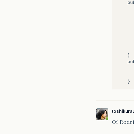
pu
}
pu
}
toshikura
Oi Rodr