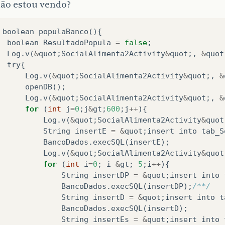
não estou vendo?
boolean
populaBanco
(){
boolean
ResultadoPopula
=
false
;
Log
.
v
(
&
quot
;
SocialAlimenta2Activity
&
quot
;,
&
quot
try
{
Log
.
v
(
&
quot
;
SocialAlimenta2Activity
&
quot
;,
&
openDB
();
Log
.
v
(
&
quot
;
SocialAlimenta2Activity
&
quot
;,
&
for
(
int
j
=
0
;
j
&
gt
;
600
;
j
++
){
Log
.
v
(
&
quot
;
SocialAlimenta2Activity
&
quot
String
insertE
=
&
quot
;
insert
into
tab_S
BancoDados
.
execSQL
(
insertE
);
Log
.
v
(
&
quot
;
SocialAlimenta2Activity
&
quot
for
(
int
i
=
0
;
i
&
gt
;
5
;
i
++
){
String
insertDP
=
&
quot
;
insert
into
BancoDados
.
execSQL
(
insertDP
);
/**/
String
insertD
=
&
quot
;
insert
into
t
BancoDados
.
execSQL
(
insertD
);
String
insertEs
=
&
quot
;
insert
into