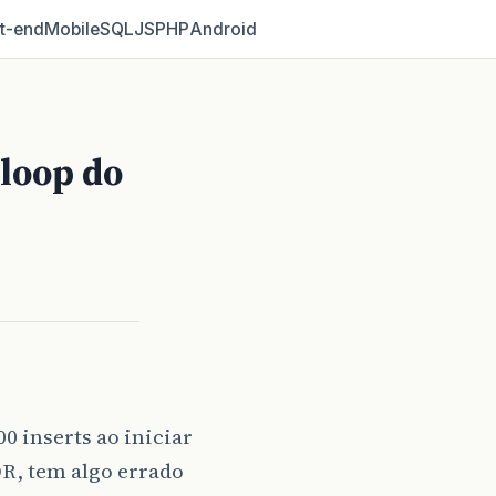
t‑end
Mobile
SQL
JS
PHP
Android
loop do
00 inserts ao iniciar
OR, tem algo errado