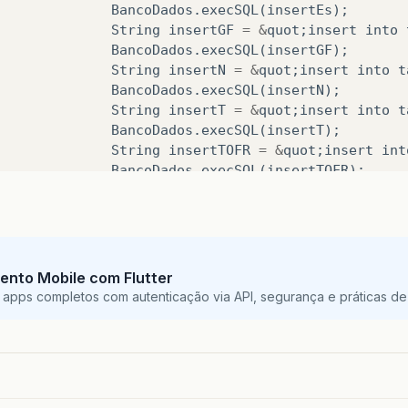
BancoDados
.
execSQL
(
insertEs
);
String
insertGF
=
&
quot
;
insert
into
BancoDados
.
execSQL
(
insertGF
);
String
insertN
=
&
quot
;
insert
into
t
BancoDados
.
execSQL
(
insertN
);
String
insertT
=
&
quot
;
insert
into
t
BancoDados
.
execSQL
(
insertT
);
String
insertTOFR
=
&
quot
;
insert
int
BancoDados
.
execSQL
(
insertTOFR
);
Log
.
v
(
&
quot
;
SocialAlimenta2Activity
&
}
}
ResultadoPopula
=
true
;
Log
.
v
(
&
quot
;
SocialAlimenta2Activity
&
quot
;,
&
ento Mobile com Flutter
 apps completos com autenticação via API, segurança e práticas de 
}
catch
(
Exception
e
){
mensagemAlerta
(
&
quot
;
Erro
&
quot
;,
&
quot
;
Erro
A
Log
.
e
(
&
quot
;
SocialAlimenta2Activity
&
quot
;,
}
finally
{
closeDB
();