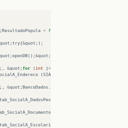
;
ResultadoPopula
=
false
&
quot
;);
quot
;
try
{
&
quot
;);
quot
;
openDB
();
&
quot
;);
;,
&
quot
;
for
(
int
j
=
0
;
j
&
gt
;
600
;
j
++
)
&
quot
;);
ocialA_Endereco
(
SIASN
,
END
,
NUMERO
,
AP
,
BLOCO
,
CO
;,
&
quot
;
BancoDados
.
execSQL
(
insertE
);
&
quot
;);
tab_SocialA_DadosPessoais
(
SIASN
,
IDMEMBRO
,
SEXO
,
ab_SocialA_Documentos
(
SIASN
,
IDMEMBRO
,
RG
,
RGEXP
,
tab_SocialA_Escolaridade
(
SIASN
,
IDMEMBRO
,
ENSINO
,