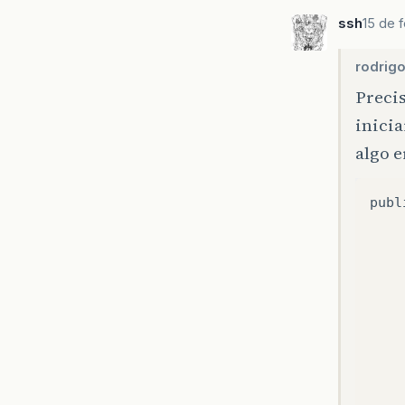
ssh
15 de 
}
rodrigo
Precis
inicia
algo 
publ