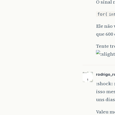
O sinal 
for(
in
Ele não 
que 600 
Tente tr
rodrigo_r
:shock: 
isso me
uns dia
Valeu 