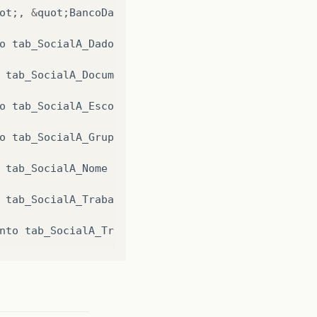
ot
;,
&
quot
;
BancoDados
.
execSQL
(
insertE
);
&
quot
;);
o
tab_SocialA_DadosPessoais
(
SIASN
,
IDMEMBRO
,
SEX
tab_SocialA_Documentos
(
SIASN
,
IDMEMBRO
,
RG
,
RGE
o
tab_SocialA_Escolaridade
(
SIASN
,
IDMEMBRO
,
ENSI
o
tab_SocialA_GrupoFamiliar
(
SIASN
,
IDMEMBRO
)
valu
tab_SocialA_Nome
(
SIASN
,
IDMEMBRO
,
NOME
,
DNASC
,
tab_SocialA_Trabalho
(
SIASN
,
IDMEMBRO
,
TRABALHA
,
nto
tab_SocialA_TrabalhoOFR
(
SIASN
,
IDMEMBRO
,
FON
y
&
quot
;,
&
quot
;
executado
com
sucesso
=
&
quot
;
+
j
+&