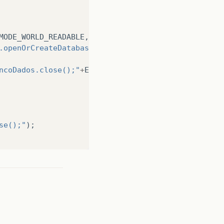
MODE_WORLD_READABLE
,
null
);
.openOrCreateDatabase();"
);
ncoDados.close();"
+
E
.
getMessage
());
se();"
);