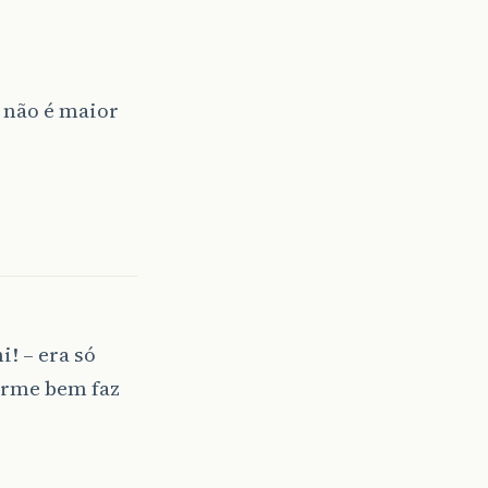
0 não é maior
! – era só
rme bem faz