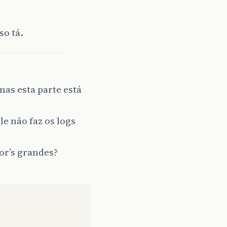
&
quot
;
populaBanco
()
executado
com
sucesso
&
quot
;)
so tá.
Ao
Criar
Banco
&
quot
;);
,
&
quot
;
populaBanco
()
erro
:&
quot
;
+
e
.
getMessage
())
mas esta parte está
e não faz os logs
for’s grandes?