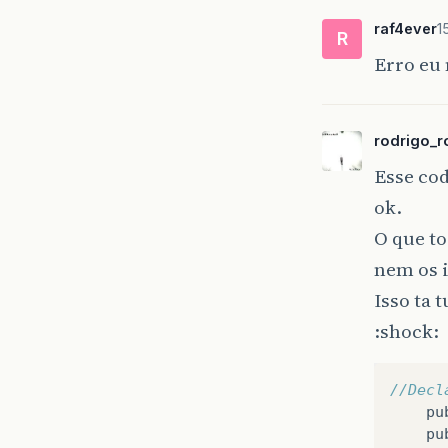
raf4ever
1
R
Erro eu 
rodrigo_r
Esse cod
ok.
O que to
nem os i
Isso ta 
:shock:
//Decl
pu
pu