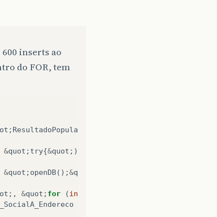
 600 inserts ao
ntro do FOR, tem
ot
;
ResultadoPopula
=
false
&
quot
;);
&
quot
;
try
{
&
quot
;);
&
quot
;
openDB
();
&
quot
;);
ot
;,
&
quot
;
for
(
int
j
=
0
;
j
&
gt
;
600
;
j
++
)
&
quot
;);
_SocialA_Endereco
(
SIASN
,
END
,
NUMERO
,
AP
,
BLOCO
,