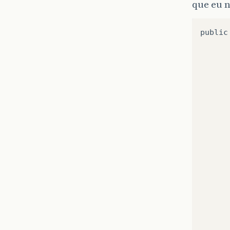
que eu 
public