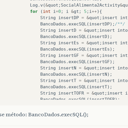
Log
.
v
(
&
quot
;
SocialAlimenta2Activity
&
qu
for
(
int
i
=
0
;
i
&
gt
;
5
;
i
++
){
String
insertDP
=
&
quot
;
insert
int
BancoDados
.
execSQL
(
insertDP
);
/**/
String
insertD
=
&
quot
;
insert
into
BancoDados
.
execSQL
(
insertD
);
String
insertEs
=
&
quot
;
insert
int
BancoDados
.
execSQL
(
insertEs
);
String
insertGF
=
&
quot
;
insert
int
BancoDados
.
execSQL
(
insertGF
);
String
insertN
=
&
quot
;
insert
into
BancoDados
.
execSQL
(
insertN
);
String
insertT
=
&
quot
;
insert
into
BancoDados
.
execSQL
(
insertT
);
String
insertTOFR
=
&
quot
;
insert
i
BancoDados
.
execSQL
(
insertTOFR
);
Log
.
v
(
&
quot
;
SocialAlimenta2Activit
}
sse método: BancoDados.execSQL();
}
ResultadoPopula
=
true
;