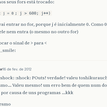
nos seus fors está trocado:
; j > 600; j++)
t j = 0
vai entrar no for, porque j é inicialmente 0. Como 
ele nem entra (o mesmo no outro for)
ocar o sinal de > para <
or
16 de fev. de 2012
:shock: :shock: POuts! verdade! valeu toshikurauchi
smo… Valeu mesmo! um erro bem de quem num do
s por causa de uns programas …kkk
mesmo