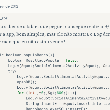
}
return
ResultadoPopula
;
fev. de 2012
_ror:
o saber se o tablet que peguei consegue realizar +/-
r a app, bem simples, mas ele não mostra o Log de
errado que eu não estou vendo?
ic
boolean
populaBanco
(){
boolean
ResultadoPopula
=
false
;
Log
.
v
(
&
quot
;
SocialAlimenta2Activity
&
quot
;,
&
qu
try
{
Log
.
v
(
&
quot
;
SocialAlimenta2Activity
&
quot
;,
openDB
();
Log
.
v
(
&
quot
;
SocialAlimenta2Activity
&
quot
;,
for
(
int
j
=
0
;
j
&
gt
;
600
;
j
++
){
Log
.
v
(
&
quot
;
SocialAlimenta2Activity
&
qu
String
insertE
=
&
quot
;
insert
into
tab
BancoDados
.
execSQL
(
insertE
);