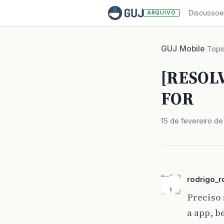
Discussoe
ARQUIVO
GUJ
Mobile
/
/
Topi
[RESOLV
FOR
15 de fevereiro de
rodrigo_r
Preciso 
a app, b