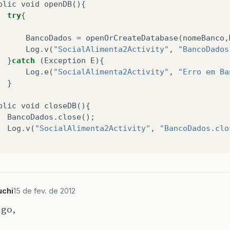
blic
void
openDB
(){
try
{
BancoDados
=
openOrCreateDatabase
(
nomeBanco
,
Log
.
v
(
"SocialAlimenta2Activity"
,
"BancoDados
}
catch
(
Exception
E
){
Log
.
e
(
"SocialAlimenta2Activity"
,
"Erro em Ba
}
blic
void
closeDB
(){
BancoDados
.
close
();
Log
.
v
(
"SocialAlimenta2Activity"
,
"BancoDados.clo
uchi
15 de fev. de 2012
igo,