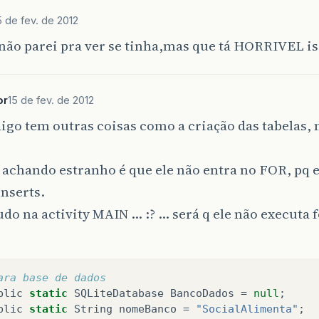
Log
.
v
(
&
quot
;
SocialAlimenta2Activity
&
quot
;,
5 de fev. de 2012
}
catch
(
Exception
e
){
não parei pra ver se tinha,mas que tá HORRIVEL is
mensagemAlerta
(
&
quot
;
Erro
&
quot
;,
&
quot
;
Erro
Log
.
e
(
&
quot
;
SocialAlimenta2Activity
&
quot
;
}
finally
{
or
15 de fev. de 2012
closeDB
();
}
igo tem outras coisas como a criação das tabelas, 
return
ResultadoPopula
;
}
 achando estranho é que ele não entra no FOR, pq el
nserts.
tudo na activity MAIN … :? … será q ele não executa 
ara base de dados
blic
static
SQLiteDatabase
BancoDados
=
null
;
blic
static
String
nomeBanco
=
"SocialAlimenta"
;