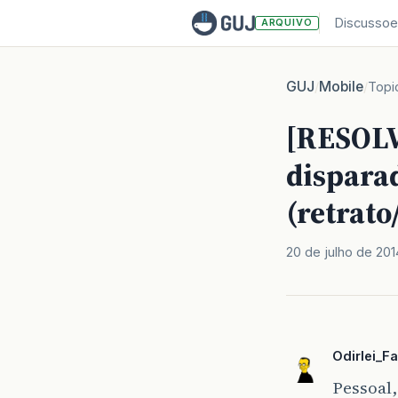
Discussoe
ARQUIVO
GUJ
Mobile
/
/
Topi
[RESOLV
disparad
(retrat
20 de julho de 201
Odirlei_Fa
Pessoal,