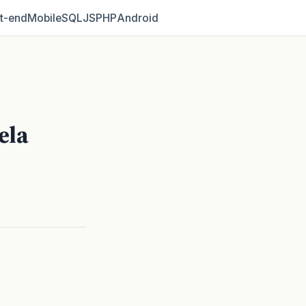
t‑end
Mobile
SQL
JS
PHP
Android
ela