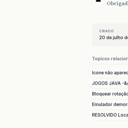
Obrigado
CRIADO
20 de julho 
Topicos relacio
Icone não apare
JOGOS JAVA -&
Bloquear rotaçã
Emulador demora
RESOLVIDO Local