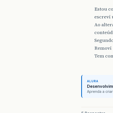
Estou c
escrevi 
Ao alter
conteúdo
Segundo 
Removi o
Tem com
ALURA
Desenvolvim
Aprenda a criar