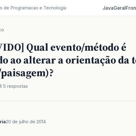
Java
Geral
Fron
s de Programacao e Tecnologia
co
IDO] Qual evento/método é
o ao alterar a orientação da t
o/paisagem)?
4
5 respostas
ria
20 de julho de 2014