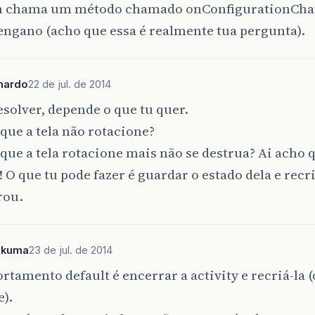
chama um método chamado onConfigurationChang
ngano (acho que essa é realmente tua pergunta).
nardo
22 de jul. de 2014
esolver, depende o que tu quer.
que a tela não rotacione?
que a tela rotacione mais não se destrua? Ai acho 
! O que tu pode fazer é guardar o estado dela e recr
rou.
ukuma
23 de jul. de 2014
tamento default é encerrar a activity e recriá-la 
).