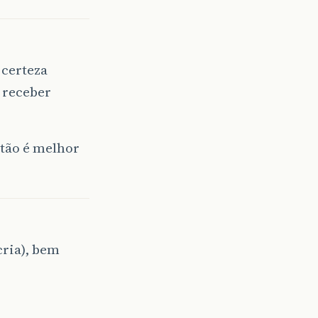
 certeza
 receber
ntão é melhor
cria), bem