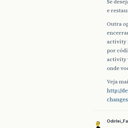
Se dese
e resta
Outra o
encerrar
activity
por códi
activit
onde voc
Veja mai
http://
changes
Odirlei_Fa