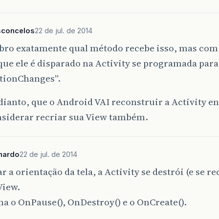
sconcelos
22 de jul. de 2014
bro exatamente qual método recebe isso, mas com
ue ele é disparado na Activity se programada para
ationChanges”.
dianto, que o Android VAI reconstruir a Activity e
nsiderar recriar sua View também.
nardo
22 de jul. de 2014
 a orientação da tela, a Activity se destrói (e se re
View.
a o OnPause(), OnDestroy() e o OnCreate().