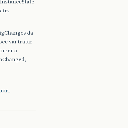
InstanceState
ate.
figChanges da
cê vai tratar
orrer a
onChanged,
ime-