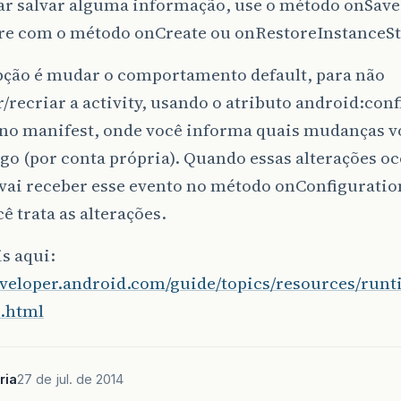
jar salvar alguma informação, use o método onSave
ure com o método onCreate ou onRestoreInstanceSt
pção é mudar o comportamento default, para não
/recriar a activity, usando o atributo android:con
 no manifest, onde você informa quais mudanças vo
go (por conta própria). Quando essas alterações oc
y vai receber esse evento no método onConfigurati
ê trata as alterações.
s aqui:
developer.android.com/guide/topics/resources/runt
.html
ria
27 de jul. de 2014