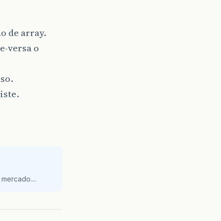
o de array.
ce-versa o
so.
iste.
mercado....