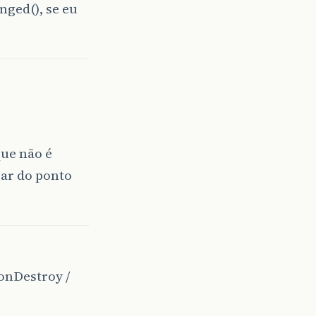
ed(), se eu
que não é
iar do ponto
(onDestroy /