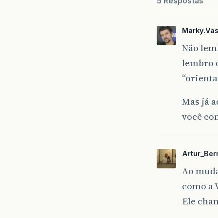
5 Respostas
Marky.Va
Não lem
lembro q
“orient
Mas já a
você co
Artur_Ber
Ao mudar
como a 
Ele cham