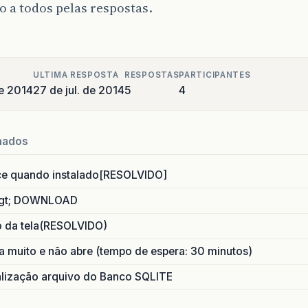
 a todos pelas respostas.
ULTIMA RESPOSTA
RESPOSTAS
PARTICIPANTES
de 2014
27 de jul. de 2014
5
4
nados
ce quando instalado[RESOLVIDO]
gt; DOWNLOAD
o da tela(RESOLVIDO)
 muito e não abre (tempo de espera: 30 minutos)
ização arquivo do Banco SQLITE