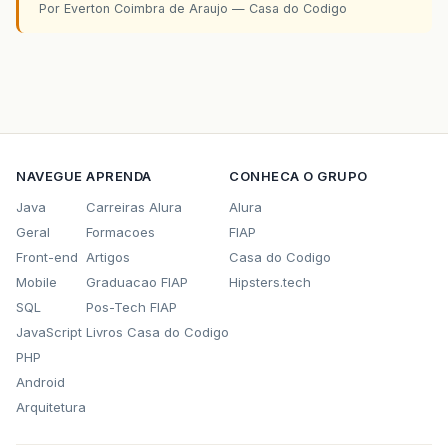
Por Everton Coimbra de Araujo — Casa do Codigo
NAVEGUE
APRENDA
CONHECA O GRUPO
Java
Carreiras Alura
Alura
Geral
Formacoes
FIAP
Front-end
Artigos
Casa do Codigo
Mobile
Graduacao FIAP
Hipsters.tech
SQL
Pos-Tech FIAP
JavaScript
Livros Casa do Codigo
PHP
Android
Arquitetura