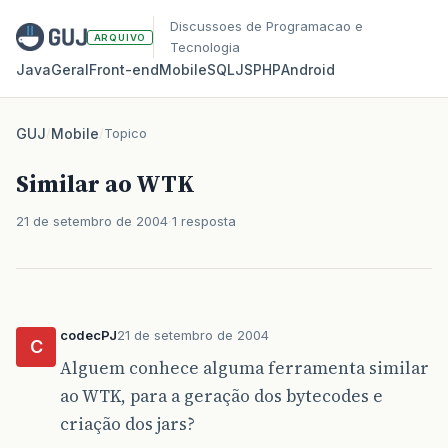
Discussoes de Programacao e
ARQUIVO
Tecnologia
Java
Geral
Front‑end
Mobile
SQL
JS
PHP
Android
GUJ
/
Mobile
/
Topico
Similar ao WTK
21 de setembro de 2004
1 resposta
codecPJ
21 de setembro de 2004
C
Alguem conhece alguma ferramenta similar
ao WTK, para a geração dos bytecodes e
criação dos jars?