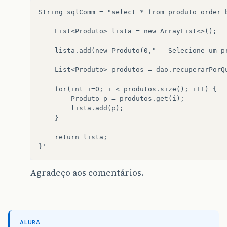
String sqlComm = "select * from produto order b
    List<Produto> lista = new ArrayList<>();

    lista.add(new Produto(0,"-- Selecione um pr
    List<Produto> produtos = dao.recuperarPorQu
    for(int i=0; i < produtos.size(); i++) {

        Produto p = produtos.get(i);

        lista.add(p);

    }

    return lista;

Agradeço aos comentários.
ALURA