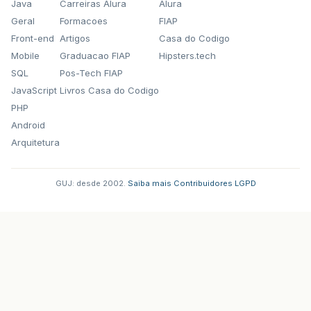
Java
Carreiras Alura
Alura
Geral
Formacoes
FIAP
Front-end
Artigos
Casa do Codigo
Mobile
Graduacao FIAP
Hipsters.tech
SQL
Pos-Tech FIAP
JavaScript
Livros Casa do Codigo
PHP
Android
Arquitetura
GUJ: desde 2002.
·
Saiba mais
·
Contribuidores
·
LGPD