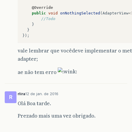
@Override
public
void
onNothingSelected
(
AdapterView
<
//Todo
}
}
});
vale lembrar que vocêdeve implementar o meto
adapter;
ae não tem erro
rlira
12 de jan. de 2016
R
Olá Boa tarde.
Prezado mais uma vez obrigado.