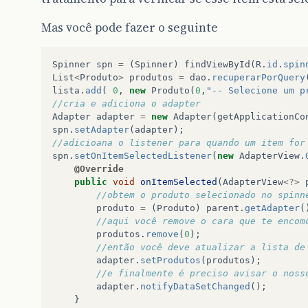
Mas você pode fazer o seguinte
Spinner
spn
=
(
Spinner
)
findViewById
(
R
.
id
.
spin
List
<
Produto
>
produtos
=
dao
.
recuperarPorQuery
lista
.
add
(
0
,
new
Produto
(
0
,
"-- Selecione um p
//cria e adiciona o adapter
Adapter
adapter
=
new
Adapter
(
getApplicationCo
spn
.
setAdapter
(
adapter
);
//adicioana o listener para quando um item for
spn
.
setOnItemSelectedListener
(
new
AdapterView
.
@Override
public
void
onItemSelected
(
AdapterView
<?>
//obtem o produto selecionado no spinn
produto
=
(
Produto
)
parent
.
getAdapter
(
//aqui você remove o cara que te encom
produtos
.
remove
(
0
);
//então você deve atualizar a lista de
adapter
.
setProdutos
(
produtos
);
//e finalmente é preciso avisar o noss
adapter
.
notifyDataSetChanged
();
}