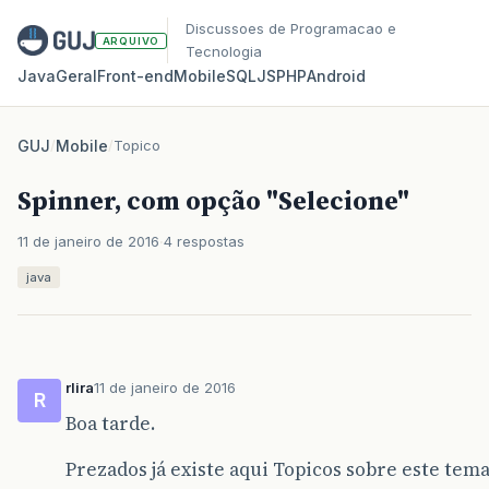
Discussoes de Programacao e
ARQUIVO
Tecnologia
Java
Geral
Front‑end
Mobile
SQL
JS
PHP
Android
GUJ
/
Mobile
/
Topico
Spinner, com opção "Selecione"
11 de janeiro de 2016
4 respostas
java
rlira
11 de janeiro de 2016
R
Boa tarde.
Prezados já existe aqui Topicos sobre este tem