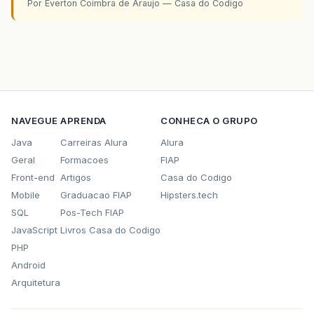
Por Everton Coimbra de Araujo — Casa do Codigo
NAVEGUE
APRENDA
CONHECA O GRUPO
Java
Carreiras Alura
Alura
Geral
Formacoes
FIAP
Front-end
Artigos
Casa do Codigo
Mobile
Graduacao FIAP
Hipsters.tech
SQL
Pos-Tech FIAP
JavaScript
Livros Casa do Codigo
PHP
Android
Arquitetura