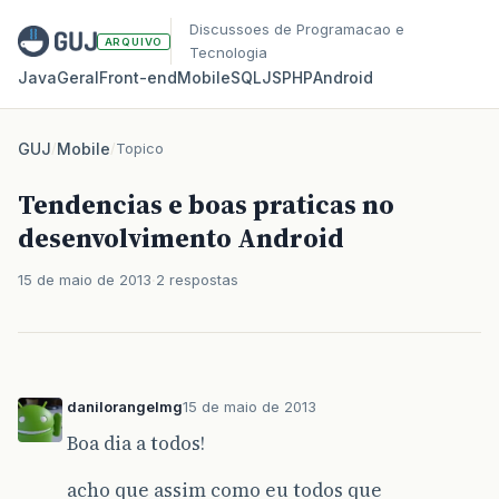
Discussoes de Programacao e
ARQUIVO
Tecnologia
Java
Geral
Front‑end
Mobile
SQL
JS
PHP
Android
GUJ
/
Mobile
/
Topico
Tendencias e boas praticas no
desenvolvimento Android
15 de maio de 2013
2 respostas
danilorangelmg
15 de maio de 2013
Boa dia a todos!
acho que assim como eu todos que