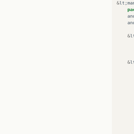
&
lt
;
ma
pa
an
an
&
l
&
l