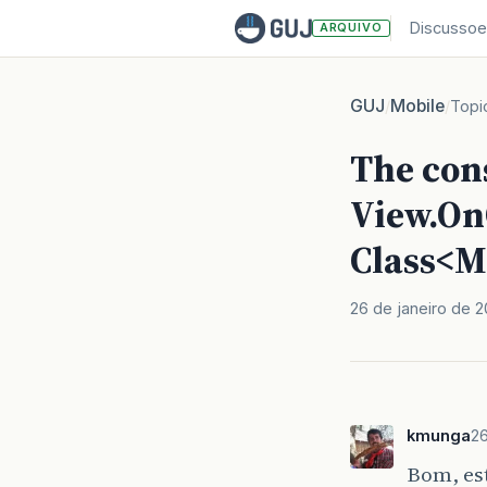
Discussoe
ARQUIVO
GUJ
Mobile
/
/
Topi
The con
View.OnC
Class<M
26 de janeiro de 2
kmunga
26
Bom, est