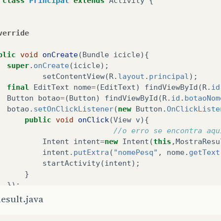
class
Principal
extends
Activity
{
verride
blic
void
onCreate
(
Bundle
icicle
){
super
.
onCreate
(
icicle
);
setContentView
(
R
.
layout
.
principal
);
final
EditText
nome
=
(
EditText
)
findViewById
(
R
.
id
Button
botao
=
(
Button
)
findViewById
(
R
.
id
.
botaoNom
botao
.
setOnClickListener
(
new
Button
.
OnClickListe
public
void
onClick
(
View
v
){
//o erro se encontra aqu
Intent
intent
=
new
Intent
(
this
,
MostraResu
intent
.
putExtra
(
"nomePesq"
,
nome
.
getText
startActivity
(
intent
);
}
});
esult.java