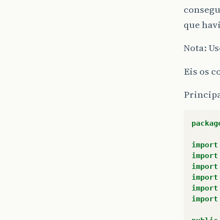
consegui
que havi
Nota: Us
Eis os c
Principa
packag
import
import
import
import
import
import