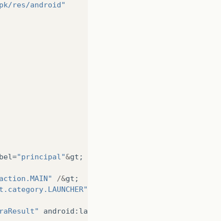
pk/res/android"
bel
=
"principal"
&
gt
;
action.MAIN"
/&
gt
;
t.category.LAUNCHER"
/&
gt
;
raResult"
android
:
label
=
"mostraResultado"
&
gt
;