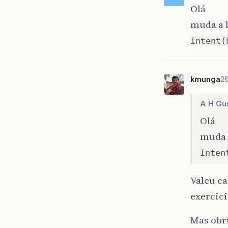
Olá
muda a l
Intent(
kmunga
26
A H Gu
Olá
muda a
Inten
Valeu c
exercici
Mas obr