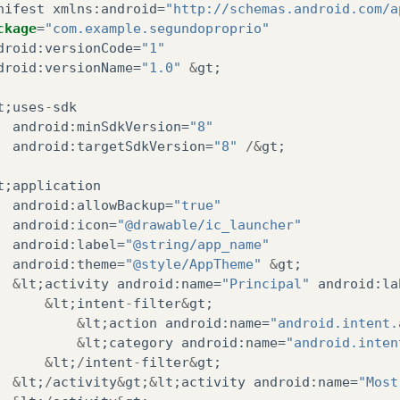
nifest
xmlns
:
android
=
"http://schemas.android.com/a
ckage
=
"com.example.segundoproprio"
droid
:
versionCode
=
"1"
droid
:
versionName
=
"1.0"
&
gt
;
t
;
uses
-
sdk
android
:
minSdkVersion
=
"8"
android
:
targetSdkVersion
=
"8"
/&
gt
;
t
;
application
android
:
allowBackup
=
"true"
android
:
icon
=
"@drawable/ic_launcher"
android
:
label
=
"@string/app_name"
android
:
theme
=
"@style/AppTheme"
&
gt
;
&
lt
;
activity
android
:
name
=
"Principal"
android
:
la
&
lt
;
intent
-
filter
&
gt
;
&
lt
;
action
android
:
name
=
"android.intent.
&
lt
;
category
android
:
name
=
"android.inten
&
lt
;
/
intent
-
filter
&
gt
;
&
lt
;
/
activity
&
gt
;
&
lt
;
activity
android
:
name
=
"Most