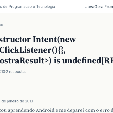
Java
Geral
Fron
s de Programacao e Tecnologia
co
structor Intent(new
lickListener(){},
ostraResult>) is undefined[
013
2 respostas
 de janeiro de 2013
ou aprendendo Android e me deparei com o erro do