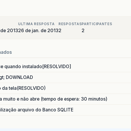
ULTIMA RESPOSTA
RESPOSTAS
PARTICIPANTES
 de 2013
26 de jan. de 2013
2
2
nados
ce quando instalado[RESOLVIDO]
gt; DOWNLOAD
o da tela(RESOLVIDO)
 muito e não abre (tempo de espera: 30 minutos)
ização arquivo do Banco SQLITE