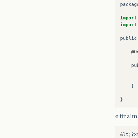
packag
import
import
public
@O
pu
}
}
e final
&
lt
;?
x