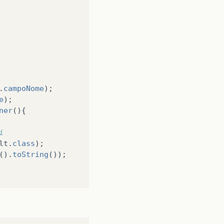
.
campoNome
);
e
);
ner
(){
i
lt
.
class
);
().
toString
());