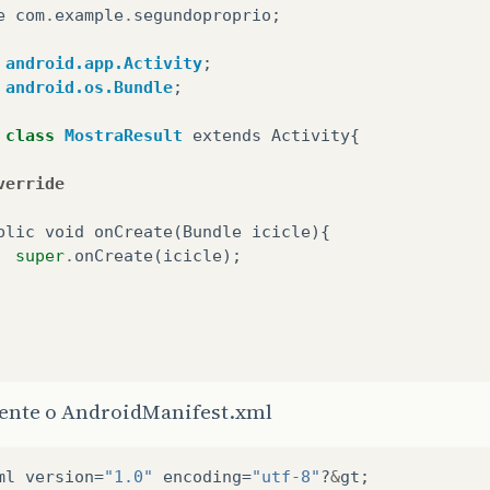
e
com
.
example
.
segundoproprio
;
android.app.Activity
;
android.os.Bundle
;
class
MostraResult
extends
Activity
{
verride
blic
void
onCreate
(
Bundle
icicle
){
super
.
onCreate
(
icicle
);
mente o AndroidManifest.xml
ml
version
=
"1.0"
encoding
=
"utf-8"
?
&
gt
;