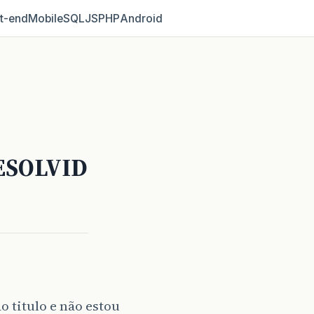
t‑end
Mobile
SQL
JS
PHP
Android
RESOLVID
 titulo e não estou