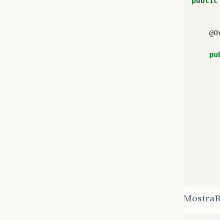
public
@O
pu
}
MostraR
}