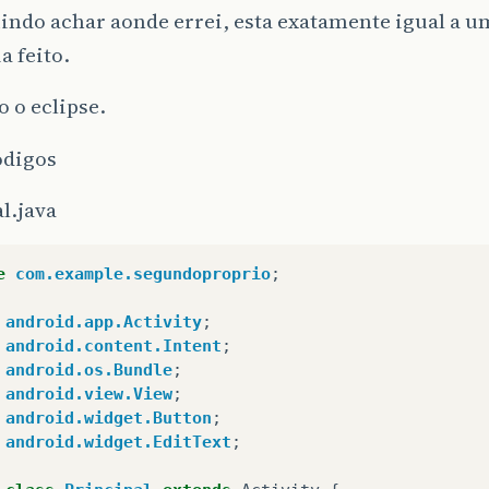
ndo achar aonde errei, esta exatamente igual a u
a feito.
o o eclipse.
odigos
l.java
e
com.example.segundoproprio
;
android.app.Activity
;
android.content.Intent
;
android.os.Bundle
;
android.view.View
;
android.widget.Button
;
android.widget.EditText
;