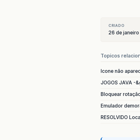
CRIADO
26 de janeiro
Topicos relacio
Icone não apare
JOGOS JAVA -&
Bloquear rotaçã
Emulador demora
RESOLVIDO Local