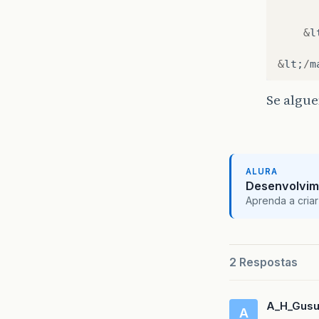
&
l
&
lt
;
/
m
Se algu
ALURA
Desenvolvim
Aprenda a criar
2 Respostas
A_H_Gus
A