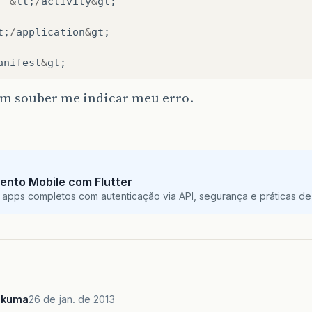
&
lt
;
/
activity
&
gt
;
t
;
/
application
&
gt
;
anifest
&
gt
;
em souber me indicar meu erro.
ento Mobile com Flutter
 apps completos com autenticação via API, segurança e práticas de 
ukuma
26 de jan. de 2013