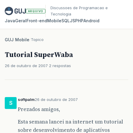
Discussoes de Programacao e
ARQUIVO
Tecnologia
Java
Geral
Front‑end
Mobile
SQL
JS
PHP
Android
GUJ
/
Mobile
/
Topico
Tutorial SuperWaba
26 de outubro de 2007
2 respostas
softpalm
26 de outubro de 2007
S
Prezados amigos,
Esta semana lancei na internet um tutorial
sobre desenvolvimento de aplicatívos