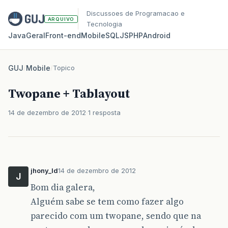
Discussoes de Programacao e
ARQUIVO
Tecnologia
Java
Geral
Front‑end
Mobile
SQL
JS
PHP
Android
GUJ
/
Mobile
/
Topico
Twopane + Tablayout
14 de dezembro de 2012
1 resposta
jhony_ld
14 de dezembro de 2012
J
Bom dia galera,
Alguém sabe se tem como fazer algo
parecido com um twopane, sendo que na