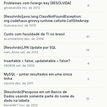
Problemas com foreign key [RESOLVIDA]
6
gilvanandre
fev. de 2012
[Resolvido]java.lang.ClassNotFoundException:
org.codehaus.groovy.runtime.callsite.CallSiteArray
16
Guevara
nov. de 2010
Custo com faculdade de TI no brasil
41
aconstantino
dez. de 2008
[Resolvido]JPA Update por SQL
14
Ivan_Alves
set. de 2012
Insertable = false, updatetable = false?
4
080808
set. de 2009
MySQL - juntar resultados em uma única
linha
5
zerone
dez. de 2011
[Resolvido]Pesquisa em um Banco de
Dados usando somente parte do nome do
10
dado na tabela
RenanWT
nov. de 2012