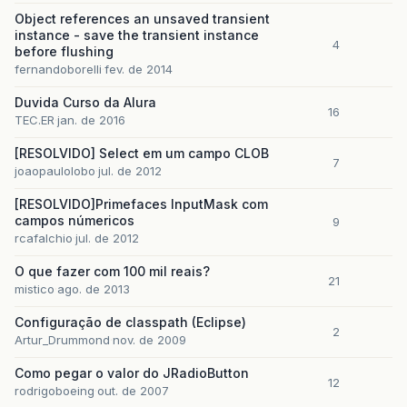
Object references an unsaved transient
instance - save the transient instance
4
before flushing
fernandoborelli
fev. de 2014
Duvida Curso da Alura
16
TEC.ER
jan. de 2016
[RESOLVIDO] Select em um campo CLOB
7
joaopaulolobo
jul. de 2012
[RESOLVIDO]Primefaces InputMask com
campos númericos
9
rcafalchio
jul. de 2012
O que fazer com 100 mil reais?
21
mistico
ago. de 2013
Configuração de classpath (Eclipse)
2
Artur_Drummond
nov. de 2009
Como pegar o valor do JRadioButton
12
rodrigoboeing
out. de 2007