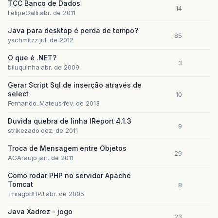
TCC Banco de Dados
14
FelipeGalli
abr. de 2011
Java para desktop é perda de tempo?
85
yschmitzz
jul. de 2012
O que é .NET?
3
biluquinha
abr. de 2009
Gerar Script Sql de inserção através de
select
10
Fernando_Mateus
fev. de 2013
Duvida quebra de linha IReport 4.1.3
9
strikezado
dez. de 2011
Troca de Mensagem entre Objetos
29
AGAraujo
jan. de 2011
Como rodar PHP no servidor Apache
Tomcat
8
ThiagoBHPJ
abr. de 2005
Java Xadrez - jogo
23