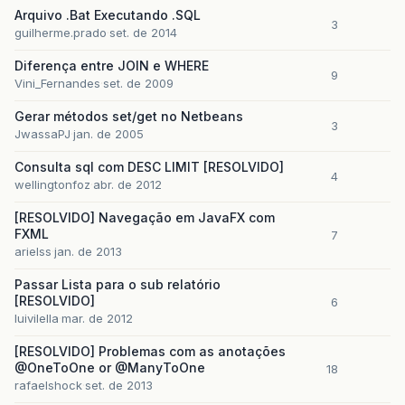
Arquivo .Bat Executando .SQL
3
guilherme.prado
set. de 2014
Diferença entre JOIN e WHERE
9
Vini_Fernandes
set. de 2009
Gerar métodos set/get no Netbeans
3
JwassaPJ
jan. de 2005
Consulta sql com DESC LIMIT [RESOLVIDO]
4
wellingtonfoz
abr. de 2012
[RESOLVIDO] Navegação em JavaFX com
FXML
7
arielss
jan. de 2013
Passar Lista para o sub relatório
[RESOLVIDO]
6
luivilella
mar. de 2012
[RESOLVIDO] Problemas com as anotações
@OneToOne or @ManyToOne
18
rafaelshock
set. de 2013