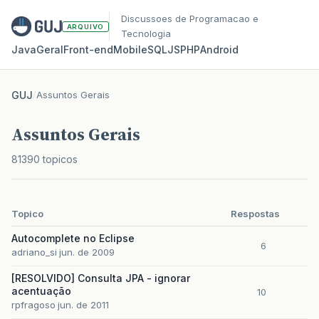
Discussoes de Programacao e
ARQUIVO
Tecnologia
Java
Geral
Front‑end
Mobile
SQL
JS
PHP
Android
GUJ
/
Assuntos Gerais
Assuntos Gerais
81390 topicos
Topico
Respostas
Autocomplete no Eclipse
6
adriano_si
jun. de 2009
[RESOLVIDO] Consulta JPA - ignorar
acentuação
10
rpfragoso
jun. de 2011