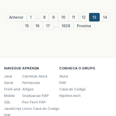
Anterior
1
…
8
9
10
11
12
13
14
15
16
17
…
1628
Proxima
NAVEGUE
APRENDA
CONHECA O GRUPO
Java
Carreiras Alura
Alura
Geral
Formacoes
FIAP
Front-end
Artigos
Casa do Codigo
Mobile
Graduacao FIAP
Hipsters.tech
SQL
Pos-Tech FIAP
JavaScript
Livros Casa do Codigo
PHP