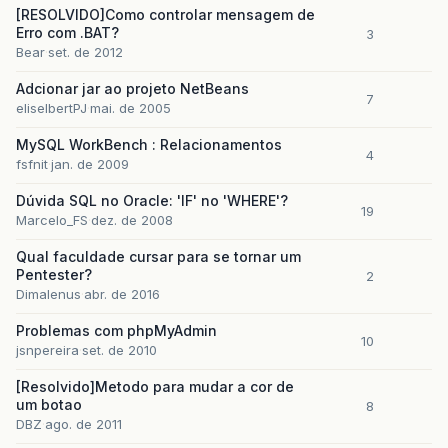
[RESOLVIDO]Como controlar mensagem de
Erro com .BAT?
3
Bear
set. de 2012
Adcionar jar ao projeto NetBeans
7
eliselbertPJ
mai. de 2005
MySQL WorkBench : Relacionamentos
4
fsfnit
jan. de 2009
Dúvida SQL no Oracle: 'IF' no 'WHERE'?
19
Marcelo_FS
dez. de 2008
Qual faculdade cursar para se tornar um
Pentester?
2
Dimalenus
abr. de 2016
Problemas com phpMyAdmin
10
jsnpereira
set. de 2010
[Resolvido]Metodo para mudar a cor de
um botao
8
DBZ
ago. de 2011