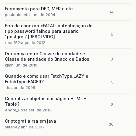
Ferramenta para DFD, MER e etc
14
paulohbmetal
jun. de 2004
Erro de conexao =FATAL: autenticaçao do
tipo password falhou para usuario
5
"postgres"[RESOLVIDO]
reco162
ago. de 2012
Diferença entre Classe de entidade e
Classe de entidade do Bnaco de Dados
3
kjmn
jun. de 2010
Quando e como usar FetchType.LAZY e
FetchType.EAGER?
5
_fs
abr. de 2008
Centralizar objetos em página HTML -
Table?
8
Andre_Rosa
set. de 2012
Criptografia rsa em java
36
silfarley
abr. de 2007