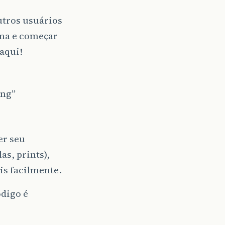
utros usuários
ema e começar
aqui!
ing”
er seu
as, prints),
is facilmente.
digo é