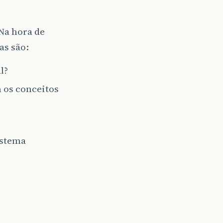
Na hora de
as são:
l?
 os conceitos
istema