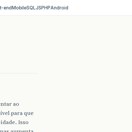
t‑end
Mobile
SQL
JS
PHP
Android
entar ao
ível para que
idade. Isso
, mas aumenta