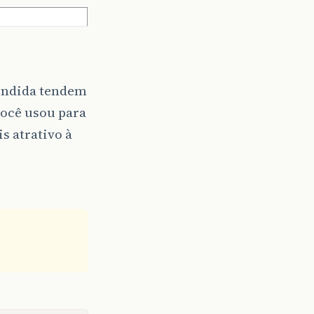
ondida tendem
você usou para
s atrativo à