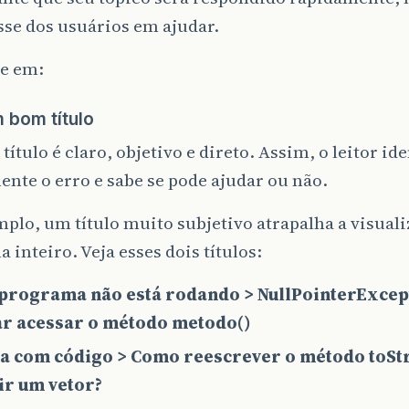
sse dos usuários em ajudar.
se em:
m bom título
ítulo é claro, objetivo e direto. Assim, o leitor id
nte o erro e sabe se pode ajudar ou não.
plo, um título muito subjetivo atrapalha a visuali
 inteiro. Veja esses dois títulos:
programa não está rodando > NullPointerExcep
ar acessar o método metodo()
a com código > Como reescrever o método toSt
ir um vetor?