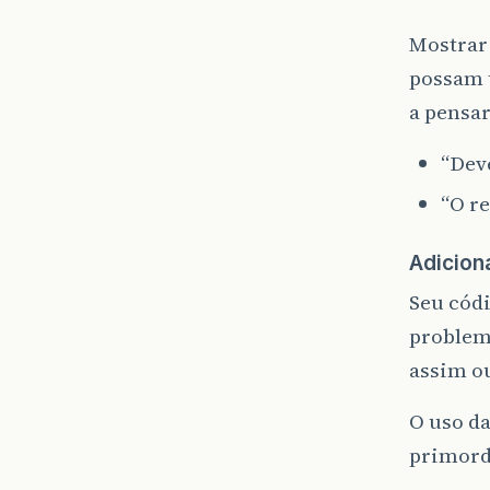
Mostrar 
possam 
a pensar
“Deve
“O r
Adicion
Seu códi
problema
assim ou
O uso d
primordi