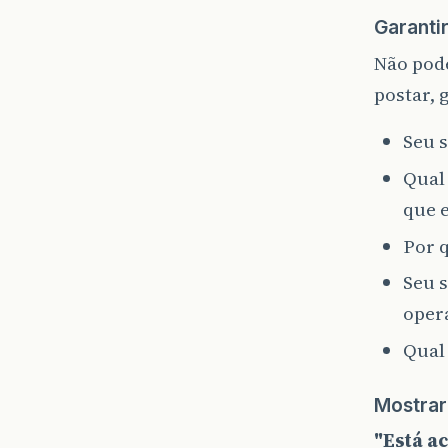
Garanti
Não pod
postar, 
Seu 
Qual
que 
Por 
Seu 
opera
Qual
Mostrar
"Está a