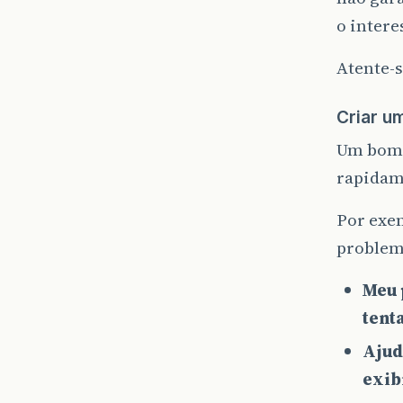
o intere
Atente-
Criar u
Um bom t
rapidame
Por exem
problema
Meu 
tent
Ajud
exib