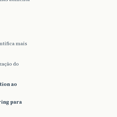
entifica mais
zação do
tion ao
ring para