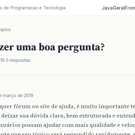
Java
Geral
Fron
s de Programacao e Tecnologia
opico
zer uma boa pergunta?
019
0 respostas
e março de 2019
uer fórum ou site de ajuda, é muito importante t
eixar sua dúvida clara, bem estruturada e entend
suários possam ajudar com mais qualidade e veloc
ante que seu tópico será respondido rapidamente