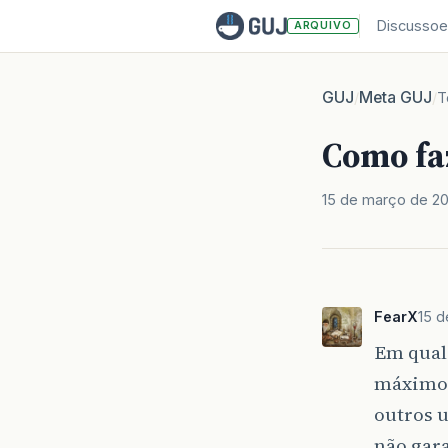
Discussoe
ARQUIVO
GUJ
Meta GUJ
/
/
T
Como fa
15 de março de 2
FearX
15 d
Em qualq
máximo d
outros u
não gar