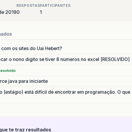
RESPOSTAS
PARTICIPANTES
de 2019
0
1
nados
com os sites do Uai Hebert?
car o nono digito se tiver 8 numeros no excel [RESOLVIDO]
esolvido
ce java para iniciante
 (estágio) está difícil de encontrar em programação. O que
que te traz resultados