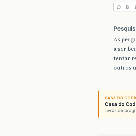
Pesquis
As perg
a ser be
tentar r
outros u
CASA DO COD
Casa do Codi
Livros de progr