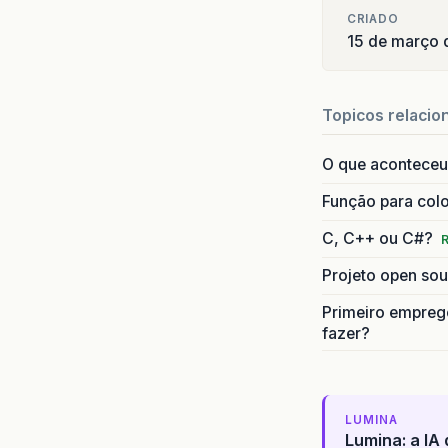
CRIADO
15 de março 
Topicos relacio
O que aconteceu 
Função para colo
C, C++ ou C#?
R
Projeto open sour
Primeiro emprego
fazer?
LUMINA
Lumina: a IA 